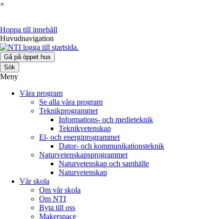
×
Hoppa till innehåll
Huvudnavigation
Gå på öppet hus
Sök
Meny
Våra program
Se alla våra program
Teknikprogrammet
Informations- och medieteknik
Teknikvetenskap
El- och energiprogrammet
Dator- och kommunikationsteknik
Naturvetenskapsprogrammet
Naturvetenskap och samhälle
Naturvetenskap
Vår skola
Om vår skola
Om NTI
Byta till oss
Makerspace