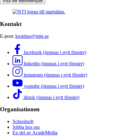
Visa fler elevintervjuer
Kontakt
E-post:
kronhus@ntig.se
facebook (öppnas i nytt fönster)
linkedin (öppnas i nytt fönster)
instagram (öppnas i nytt fönster)
youtube (öppnas i nytt fönster)
tiktok (öppnas i nytt fönster)
Organisationen
Schoolsoft
Jobba hos oss
En del av AcadeMedia