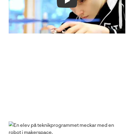
Play Video
Titta in
Alla våra skolors makerspace ser olika ut. Här kan du
titta in in några.