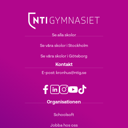
Se alla skolor
Se våra skolor i Stockholm
Se våra skolor i Göteborg
Kontakt
E-post:
kronhus@ntig.se
f
l
i
y
t
Organisationen
a
i
n
o
i
c
n
s
u
k
Schoolsoft
e
k
t
t
t
b
e
a
u
o
Jobba hos oss
o
d
g
b
k