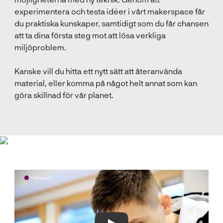
t
experimentera och testa idéer i vårt makerspace får
e
du praktiska kunskaper, samtidigt som du får chansen
r
att ta dina första steg mot att lösa verkliga
)
miljöproblem.
Kanske vill du hitta ett nytt sätt att återanvända
material, eller komma på något helt annat som kan
göra skillnad för vår planet.