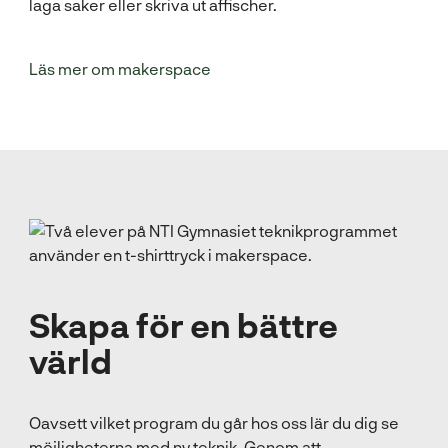
laga saker eller skriva ut affischer.
(
Läs mer om makerspace
ö
p
p
n
a
s
i
n
y
t
Skapa för en bättre
t
värld
f
ö
n
Oavsett vilket program du går hos oss lär du dig se
s
möjligheterna med ny teknik. Genom att