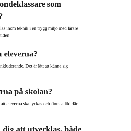
niondeklassare som
?
as inom teknik i en trygg miljö med lärare
tiden.
 eleverna?
kluderande. Det är lätt att känna sig
arna på skolan?
att eleverna ska lyckas och finns alltid där
n dig att utvecklas, både