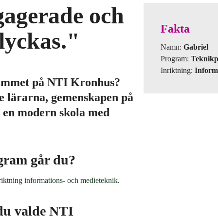
gagerade och
Fakta
 lyckas."
Namn:
Gabriel
Program:
Teknik
Inriktning:
Inform
grammet på NTI Kronhus?
de lärarna, gemenskapen på
m en modern skola med
ogram går du?
riktning
informations- och medieteknik.
 du valde NTI