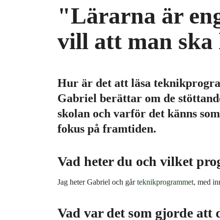
"Lärarna är en
l
l
vill att man ska
Hur är det att läsa teknikpro
Gabriel berättar om de stöttan
skolan och varför det känns so
fokus på framtiden.
Vad heter du och vilket pr
Jag heter Gabriel och går
teknikprogrammet
, med in
Vad var det som gjorde att