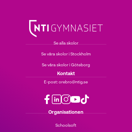
Se alla skolor
Se våra skolor i Stockholm
Se våra skolor i Göteborg
Kontakt
E-post:
orebro@ntig.se
f
l
i
y
t
Organisationen
a
i
n
o
i
c
n
s
u
k
Schoolsoft
e
k
t
t
t
b
e
a
u
o