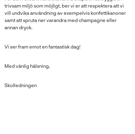
a
trivsam miljö som möjligt, ber vi er att respektera att vi
s
vill undvika användning av exempelvis konfettikanoner
i
samt att spruta ner varandra med champagne eller
n
annan dryck.
y
t
t
Vi ser fram emot en fantastisk dag!
f
ö
Med vänlig hälsning,
n
s
t
Skolledningen
e
r
)