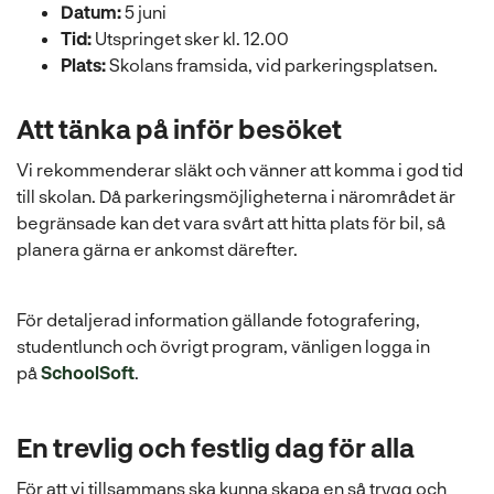
l
Datum:
5 juni
Tid:
Utspringet sker kl. 12.00
Plats:
Skolans framsida, vid parkeringsplatsen.
Att tänka på inför besöket
Vi rekommenderar släkt och vänner att komma i god tid
till skolan. Då parkeringsmöjligheterna i närområdet är
begränsade kan det vara svårt att hitta plats för bil, så
planera gärna er ankomst därefter.
För detaljerad information gällande fotografering,
studentlunch och övrigt program, vänligen logga in
(
på
SchoolSoft
.
ö
p
En trevlig och festlig dag för alla
p
n
För att vi tillsammans ska kunna skapa en så trygg och