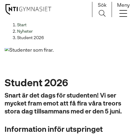
Sök
Meny
H
Huvudnavigation
Start
o
Nyheter
p
Student 2026
p
a
t
i
l
Student 2026
l
i
Snart är det dags för studenten! Vi ser
n
mycket fram emot att få fira våra treors
n
stora dag tillsammans med er den 5 juni.
e
h
å
Information inför utspringet
l