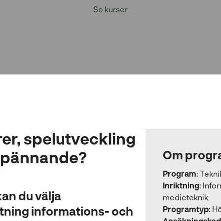
Se kurser
er, spelutveckling
spännande?
Om progr
Program
:
Tekn
Inriktning
:
Info
an du välja
medieteknik
tning informations- och
Programtyp
:
Hö
Ansökningskod