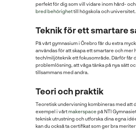
perfekt för dig som vill vidare inom hård- oc
bred behörighet
till högskola och universitet.
Teknik för ett smartare 
På vårt gymnasium i Örebro får du extra myck
användas för att skapa ett smartare och mer 
tech/miljöteknik ett fokusområde. Därför får
problemlösning, att våga tänka på nya sätt o
tillsammans med andra.
Teori och praktik
Teoretisk undervisning kombineras med att du f
(
exempel i vårt
makerspace
på NTI Gymnasiet
ö
teknisk utrustning och utforska dina egna id
p
kan du också ta certifikat som ger bra meriter 
p