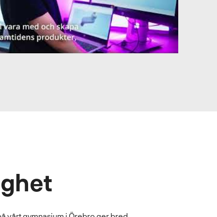
ighet
 vårt gymnasium i Örebro ger bred