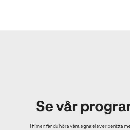
n
a
s
i
n
y
t
t
f
ö
n
s
t
e
Se vår progra
r
)
I filmen får du höra våra egna elever berätta