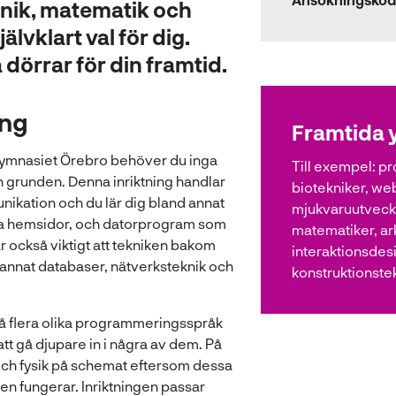
knik, matematik och
lvklart val för dig.
örrar för din framtid.
ing
Framtida 
Gymnasiet Örebro behöver du inga
Till exempel:
pr
rån grunden. Denna inriktning handlar
biotekniker, we
nikation och du lär dig bland annat
mjukvaruutveckl
na hemsidor, och datorprogram som
matematiker, ark
r också viktigt att tekniken bakom
interaktionsdes
 annat databaser, nätverksteknik och
konstruktionste
 flera olika programmeringsspråk
tt gå djupare in i några av dem. På
ch fysik på schemat eftersom dessa
den fungerar. Inriktningen passar