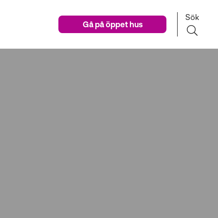
Sök
Gå på öppet hus