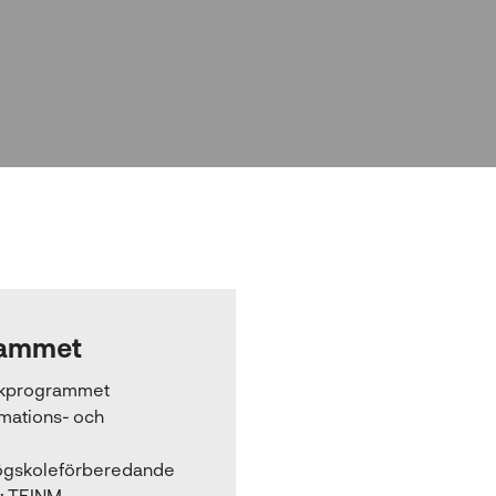
ammet
ikprogrammet
rmations- och
gskoleförberedande
:
TEINM