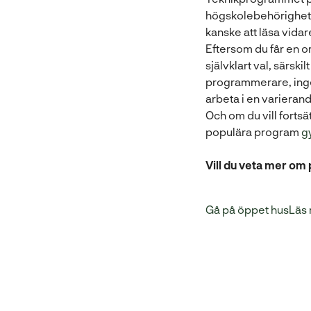
högskolebehörighet. 
kanske att läsa vidare
Eftersom du får en o
självklart val, särskil
programmerare, ingen
arbeta i en varierand
Och om du vill fort
populära program
g
Vill du veta mer o
Gå på öppet hus
Läs