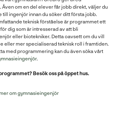
Även om en del elever får jobb direkt, väljer du
 till ingenjör innan du söker ditt första jobb.
mfattande teknisk förståelse är programmet ett
t för dig som är intresserad av att bli
jör eller biotekniker. Detta oavsett om du vill
e eller mer specialiserad teknisk roll i framtiden.
sätta med programmering kan du även söka vårt
ymnasieingenjör
.
m programmet? Besök oss på öppet hus.
 mer om gymnasieingenjör