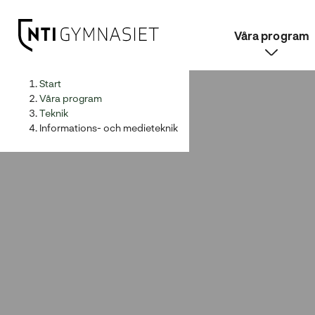
Våra program
H
Huvudnavigation
Start
o
Våra program
p
Teknik
p
Informations- och medieteknik
a
t
i
l
l
i
n
n
e
h
å