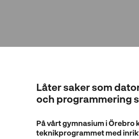
l
l
Låter saker som dator
och programmering 
På vårt gymnasium i Örebro k
teknikprogrammet med inrik