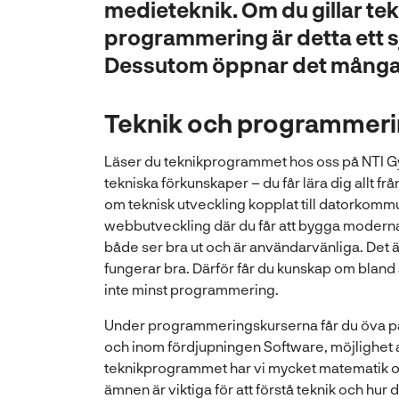
medieteknik. Om du gillar te
programmering är detta ett sjä
Dessutom öppnar det många d
Teknik och programmer
Läser du teknikprogrammet hos oss på NTI 
tekniska förkunskaper – du får lära dig allt f
om teknisk utveckling kopplat till datorkommu
webbutveckling där du får att bygga moder
både ser bra ut och är användarvänliga. Det ä
fungerar bra. Därför får du kunskap om bland
inte minst programmering.
Under programmeringskurserna får du öva på
och inom fördjupningen Software, möjlighet a
teknikprogrammet har vi mycket matematik o
ämnen är viktiga för att förstå teknik och hur 