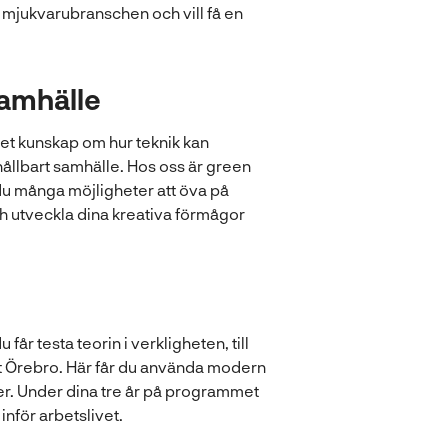
h mjukvarubranschen och vill få en
samhälle
et kunskap om hur teknik kan
hållbart samhälle. Hos oss är green
 du många möjligheter att öva på
ch utveckla dina kreativa förmågor
år testa teorin i verkligheten, till
 Örebro. Här får du använda modern
éer. Under dina tre år på programmet
inför arbetslivet.