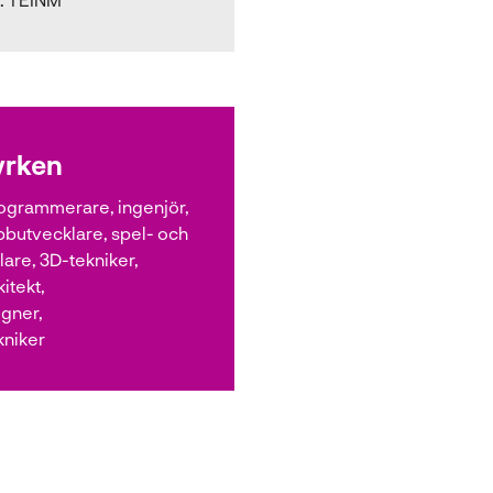
yrken
ogrammerare, ingenjör,
bbutvecklare, spel- och
are, 3D-tekniker,
itekt,
igner,
kniker