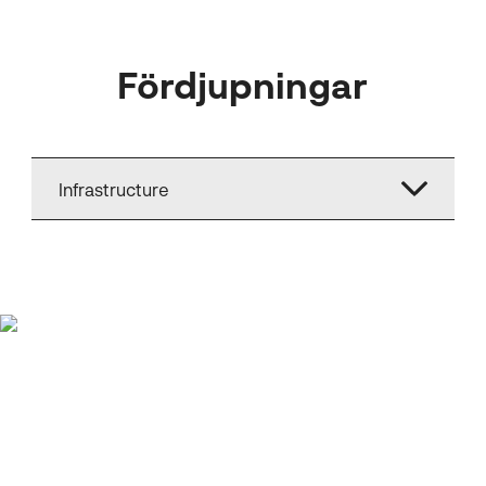
Fördjupningar
Infrastructure
Jag hade ingen
erfarenhet när jag kom
in på El- och