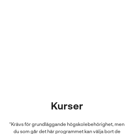
energiprogrammet,
men det bara kändes så
rätt.
Tilio
NTI Gymnasiet
Kurser
*Krävs för grundläggande högskolebehörighet, men
du som går det här programmet kan välja bort de