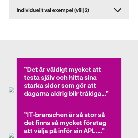
Individuellt val exempel (välj 2)
Elevintervjuer
Det är väldigt mycket att
testa själv och hitta sina
starka sidor som gör att
dagarna aldrig blir tråkiga...
IT-branschen är så stor så
Sonni Albhin
det finns så mycket företag
El- och energiprogrammet
att välja på inför sin APL....