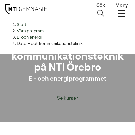
Sök
Meny
H
Huvudnavigation
Start
o
Våra program
p
El och energi
Dator- och
p
Dator- och kommunikationsteknik
a
kommunikationsteknik
t
på NTI Örebro
i
l
El- och energiprogrammet
l
i
n
Se kurser
n
e
h
å
l