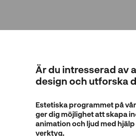
l
l
Är du intresserad av a
design och utforska d
Estetiska programmet på vå
ger dig möjlighet att skapa 
animation och ljud med hjälp
verktyg.