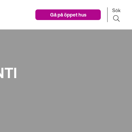
Sök
Gå på öppet hus
NTI