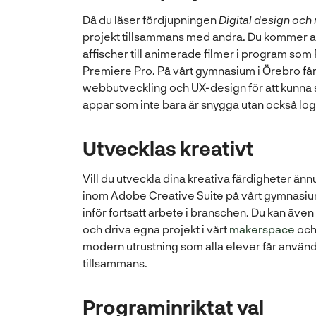
Då du läser fördjupningen
Digital design oc
projekt tillsammans med andra. Du kommer att
affischer till animerade filmer i program som 
Premiere Pro. På vårt gymnasium i Örebro få
webbutveckling och UX-design för att kunna s
appar som inte bara är snygga utan också log
Utvecklas kreativt
Vill du utveckla dina kreativa färdigheter änn
inom Adobe Creative Suite på vårt gymnasium
inför fortsatt arbete i branschen. Du kan äve
(
och driva egna projekt i vårt
makerspace
och 
ö
modern utrustning som alla elever får använda 
p
tillsammans.
p
n
Programinriktat val
a