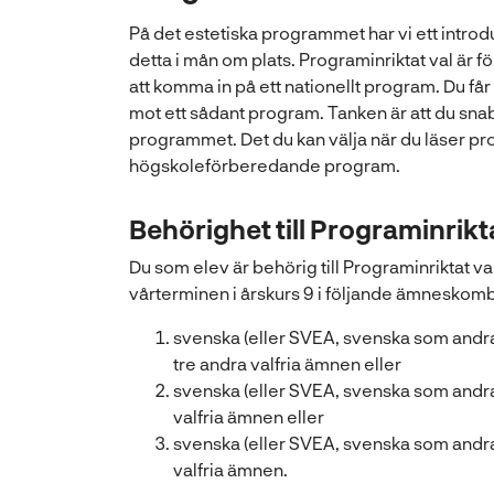
s
På det estetiska programmet har vi ett intro
i
detta i mån om plats. Programinriktat val är
n
att komma in på ett nationellt program. Du får 
y
mot ett sådant program. Tanken är att du snabb
t
programmet. Det du kan välja när du läser pr
t
högskoleförberedande program.
f
ö
Behörighet till Programinrikta
n
s
Du som elev är behörig till Programinriktat v
t
vårterminen i årskurs 9 i följande ämneskomb
e
svenska (eller SVEA, svenska som andr
r
tre andra valfria ämnen eller
)
svenska (eller SVEA, svenska som andra
valfria ämnen eller
svenska (eller SVEA, svenska som andra
valfria ämnen.