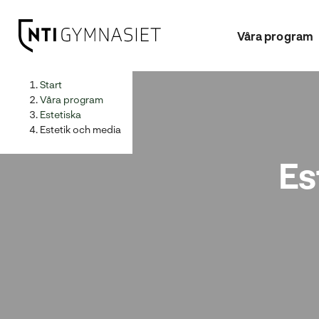
Våra program
H
Huvudnavigation
Start
o
Våra program
p
Estetiska
p
Estetik och media
a
Es
t
i
l
l
i
n
n
e
h
å