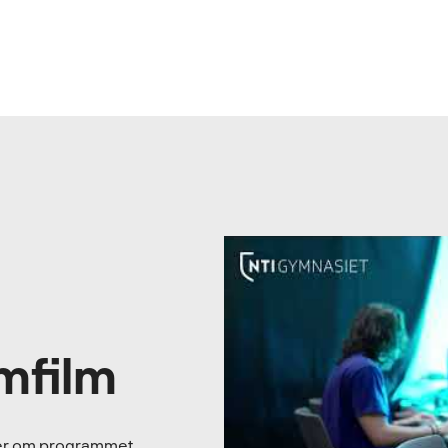
mfilm
 mer om programmet.