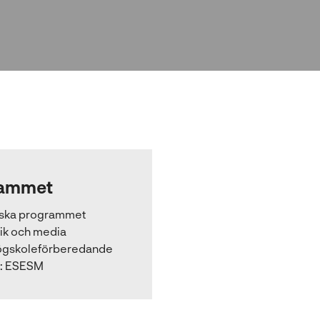
ammet
iska programmet
tik och media
gskoleförberedande
:
ESESM