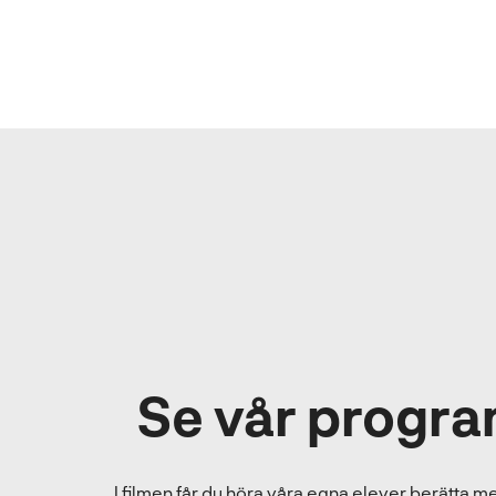
Se vår progra
I filmen får du höra våra egna elever berätta