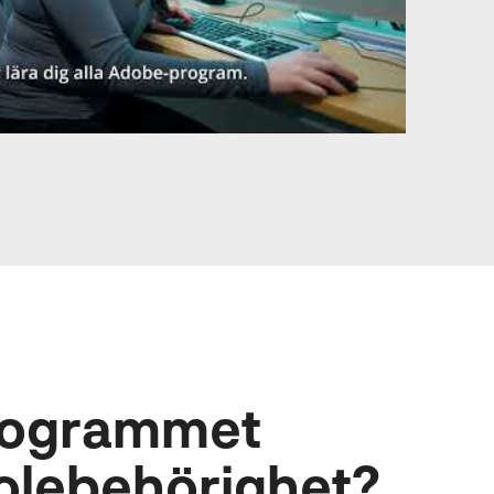
rogrammet
le­behörighet?