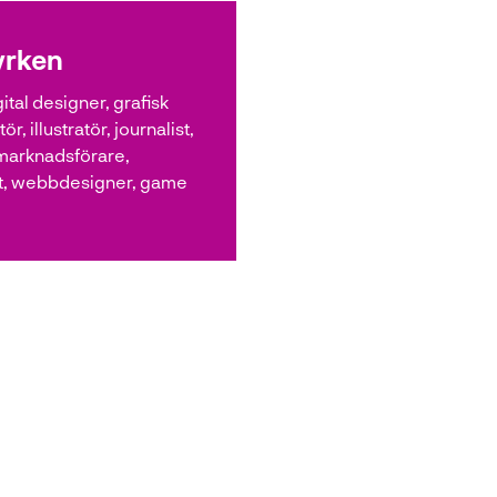
yrken
gital designer, grafisk
r, illustratör, journalist,
marknadsförare,
, webbdesigner, game