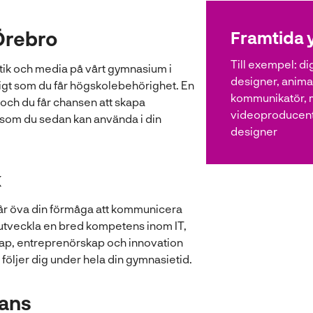
Örebro
Framtida 
Till exempel:
di
tik och media på vårt gymnasium i
designer, animatö
igt som du får högskolebehörighet. En
kommunikatör, 
 och du får chansen att skapa
videoproducent
 som du sedan kan använda i din
designer
k
u får öva din förmåga att kommunicera
utveckla en bred kompetens inom IT,
kap, entreprenörskap och innovation
 följer dig under hela din gymnasietid.
mans