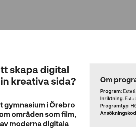
tt skapa digital
in kreativa sida?
Om progr
Program
:
Estet
Inriktning
:
Este
rt gymnasium i Örebro
Programtyp
:
Hö
inom områden som film,
Ansökningskod
 av moderna digitala