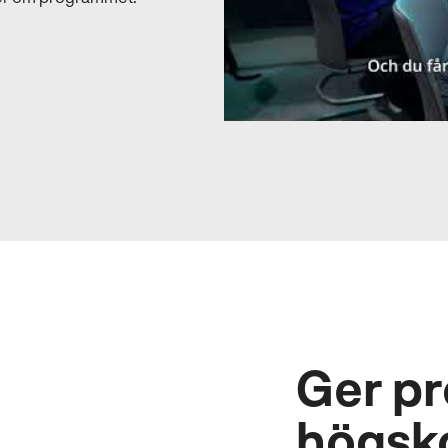
Ger p
högsko