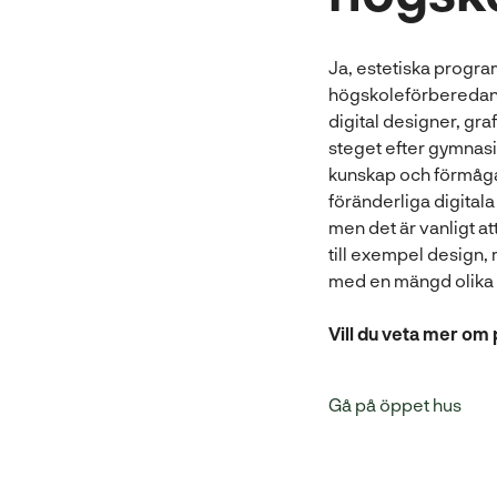
Ja, estetiska progr
högskoleförberedande
digital designer, gra
steget efter gymnas
kunskap och förmågan
föränderliga digitala 
men det är vanligt at
till exempel design,
med en mängd olika y
Vill du veta mer o
Gå på öppet hus