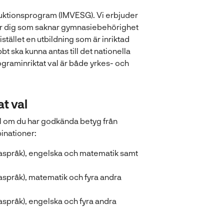
duktionsprogram (IMVESG). Vi erbjuder
 för dig som saknar gymnasiebehörighet
istället en utbildning som är inriktad
t ska kunna antas till det nationella
ograminriktat val är både yrkes- och
t val
al om du har godkända betyg från
inationer:
aspråk), engelska och matematik samt
språk), matematik och fyra andra
språk), engelska och fyra andra