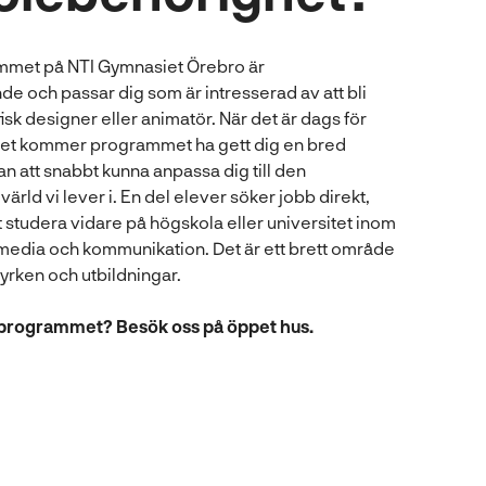
ammet på NTI Gymnasiet Örebro är
 och passar dig som är intresserad av att bli
fisk designer eller animatör. När det är dags för
iet kommer programmet ha gett dig en bred
 att snabbt kunna anpassa dig till den
värld vi lever i. En del elever söker jobb direkt,
t studera vidare på högskola eller universitet inom
 media och kommunikation. Det är ett brett område
rken och utbildningar.
m programmet? Besök oss på öppet hus.