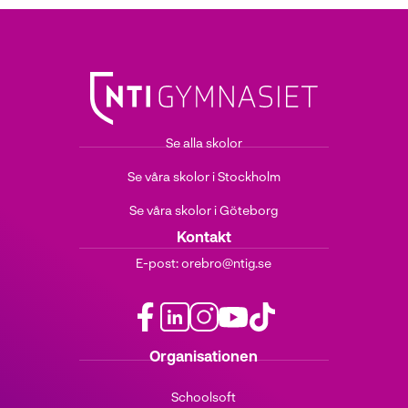
Se alla skolor
Se våra skolor i Stockholm
Se våra skolor i Göteborg
Kontakt
E-post:
orebro@ntig.se
f
l
i
y
t
Organisationen
a
i
n
o
i
c
n
s
u
k
Schoolsoft
e
k
t
t
t