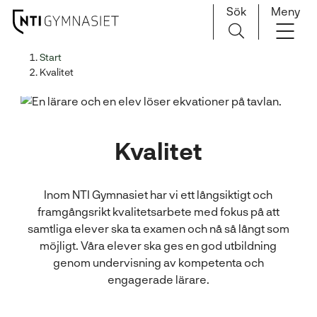
Sök
Meny
H
Huvudnavigation
Start
o
Kvalitet
p
p
a
t
Kvalitet
i
l
l
Inom NTI Gymnasiet har vi ett långsiktigt och
i
framgångsrikt kvalitetsarbete med fokus på att
n
samtliga elever ska ta examen och nå så långt som
n
möjligt. Våra elever ska ges en god utbildning
e
genom undervisning av kompetenta och
h
engagerade lärare.
å
l