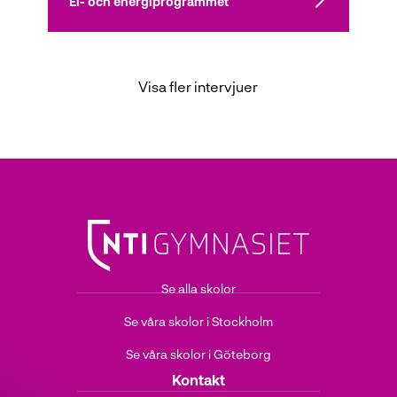
El- och energiprogrammet
l
Visa fler intervjuer
Se alla skolor
Se våra skolor i Stockholm
Se våra skolor i Göteborg
Kontakt