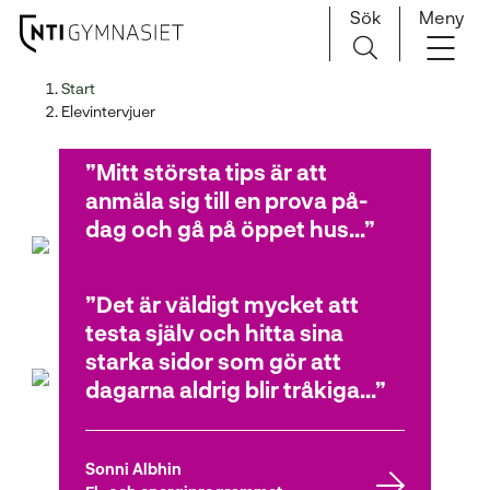
Sök
Meny
H
Huvudnavigation
Start
o
Elevintervjuer
p
Elevintervjuer
p
Mitt största tips är att
a
anmäla sig till en prova på-
t
dag och gå på öppet hus...
i
l
l
Det är väldigt mycket att
Lukas
i
testa själv och hitta sina
Teknikprogrammet
n
starka sidor som gör att
n
dagarna aldrig blir tråkiga...
e
h
å
Sonni Albhin
l