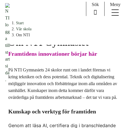
Sök
Meny
H
Huvudnavigation
Start
o
Vår skola
p
Om NTI
Om NTI Gymnasiet
p
a
Framtidens innovationer börjar här
t
i
l
På NTI Gymnasiets 24 skolor runt om i landet förenas vi
l
kring tekniken och dess potential. Teknik och digitalisering
i
möjliggör innovation och förbättringar inom alla områden av
n
samhället. Kunskaper inom detta kommer därför vara
n
ovärderliga på framtidens arbetsmarknad – det tar vi vara på.
e
h
Kunskap och verktyg för framtiden
å
l
Genom att läsa AI, certifiera dig i branschledande