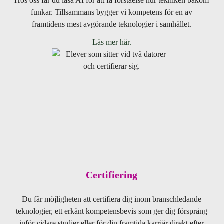
Hos oss får du läsa AI för att få förståelse hur tekniken bakom
funkar. Tillsammans bygger vi kompetens för en av
framtidens mest avgörande teknologier i samhället.
Läs mer här.
Certifiering
Du får möjligheten att certifiera dig inom branschledande
teknologier, ett erkänt kompetensbevis som ger dig försprång
inför vidare studier eller för din framtida k
arriär direkt efter