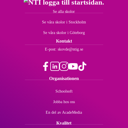
Se alla skolor
Se våra skolor i Stockholm
Se våra skolor i Göteborg
Kontakt
E-post:
skovde@ntig.se
f
l
i
y
t
Organisationen
a
i
n
o
i
c
n
s
u
k
Schoolsoft
e
k
t
t
t
b
e
a
u
o
Jobba hos oss
o
d
g
b
k
o
i
r
e
(
En del av AcadeMedia
k
n
a
(
ö
(
(
m
ö
p
Kvalitet
ö
ö
(
p
p