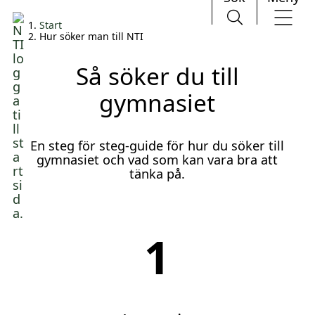
H
Huvudnavigation
Start
o
Hur söker man till NTI
p
p
Så söker du till
a
t
gymnasiet
i
l
l
En steg för steg-guide för hur du söker till
i
gymnasiet och vad som kan vara bra att
n
tänka på.
n
e
h
å
l
1
l