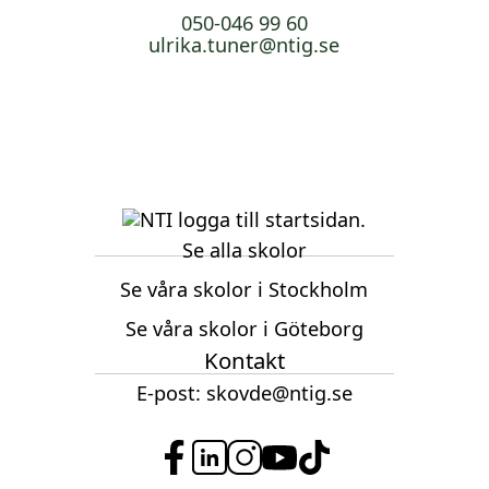
050-046 99 60
ulrika.tuner@ntig.se
Se alla skolor
Se våra skolor i Stockholm
Se våra skolor i Göteborg
Kontakt
E-post:
skovde@ntig.se
f
l
i
y
t