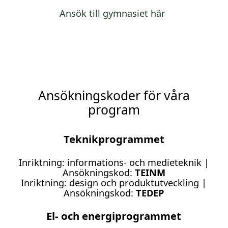
(
Ansök till gymnasiet här
ö
p
p
n
a
s
i
Ansökningskoder för våra
n
y
program
t
t
f
Teknikprogrammet
ö
n
Inriktning: informations- och medieteknik |
s
Ansökningskod:
TEINM
t
Inriktning: design och produktutveckling |
e
Ansökningskod:
TEDEP
r
)
El- och energiprogrammet