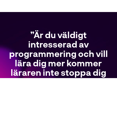
”Är du väldigt
intresserad av
programmering och vill
lära dig mer kommer
läraren inte stoppa dig
utan ge dig uppgifter
som passar just din
nivå.”.
Markus