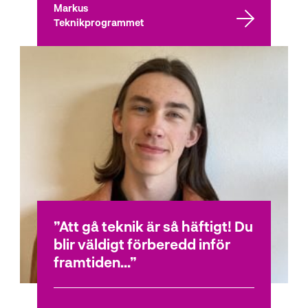
Markus
Teknikprogrammet
Att gå teknik är så häftigt! Du
blir väldigt förberedd inför
framtiden...