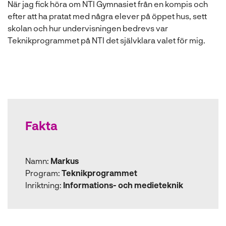
När jag fick höra om NTI Gymnasiet från en kompis och
ö
efter att ha pratat med några elever på öppet hus, sett
n
skolan och hur undervisningen bedrevs var
s
Teknikprogrammet på NTI det självklara valet för mig.
t
e
r
)
Fakta
Namn:
Markus
Program:
Teknikprogrammet
Inriktning:
Informations- och medieteknik