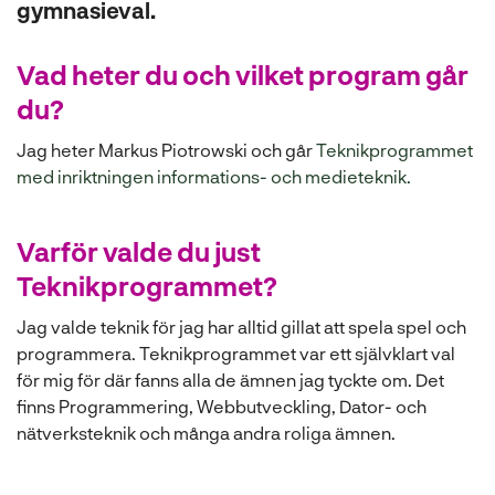
gymnasieval.
Vad heter du och vilket program går
du?
Jag heter Markus Piotrowski och går
Teknikprogrammet
(
med inriktningen informations- och medieteknik.
ö
p
Varför valde du just
p
Teknikprogrammet?
n
a
Jag valde teknik för jag har alltid gillat att spela spel och
s
programmera. Teknikprogrammet var ett självklart val
i
för mig för där fanns alla de ämnen jag tyckte om. Det
n
finns Programmering, Webbutveckling, Dator- och
y
nätverksteknik och många andra roliga ämnen.
t
t
f