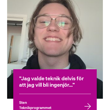
Jag valde teknik delvis för
att jag vill bli ingenjör...
Sten
Teknikprogrammet