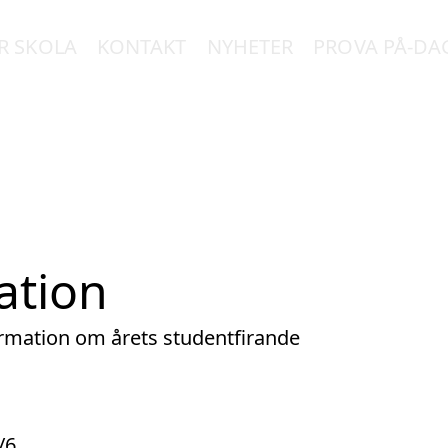
R SKOLA
KONTAKT
NYHETER
PROVA PÅ-DA
ation
mation om årets studentfirande
/6