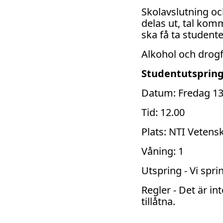
Skolavslutning o
delas ut, tal komm
ska få ta studente
Alkohol och drogfr
Studentutsprin
Datum: Fredag 13
Tid: 12.00
Plats: NTI Veten
Våning: 1
Utspring - Vi spr
Regler - Det är in
tillåtna.