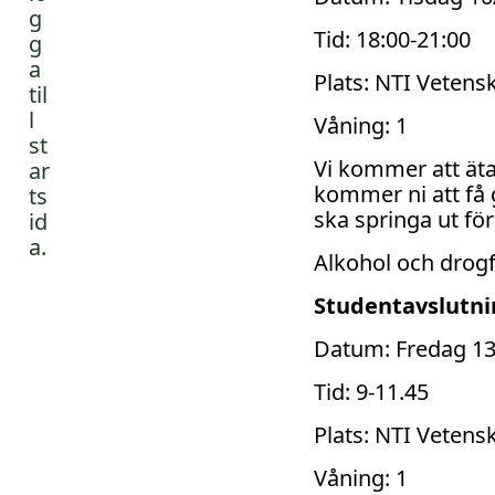
l
l
Tid: 18:00-21:00
Plats: NTI Veten
Våning: 1
Vi kommer att ät
kommer ni att få 
ska springa ut fö
Alkohol och drogfr
Studentavslutni
Datum: Fredag 13
Tid: 9-11.45
Plats: NTI Veten
Våning: 1