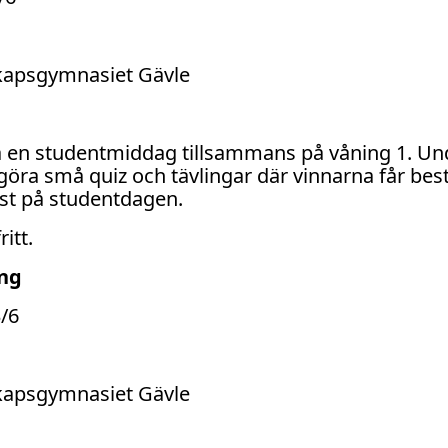
skapsgymnasiet Gävle
a en studentmiddag tillsammans på våning 1. U
göra små quiz och tävlingar där vinnarna får b
rst på studentdagen.
itt.
ng
/6
skapsgymnasiet Gävle