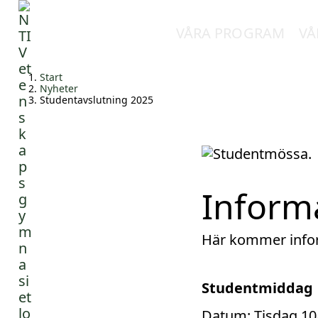
VÅRA PROGRAM
VÅ
H
Huvudnavigation
Start
o
Nyheter
Studentavslutning 2025
p
p
a
t
i
l
Inform
l
i
n
Här kommer infor
n
e
h
Studentmiddag
å
Datum: Tisdag 10