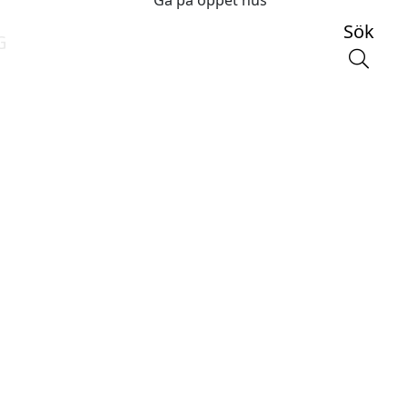
Gå på öppet hus
Sök
G