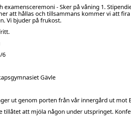
ch examensceremoni - Sker på våning 1. Stipend
er att hållas och tillsammans kommer vi att fira 
n. Vi bjuder på frukost.
itt.
g
/6
skapsgymnasiet Gävle
inger ut genom porten från vår innergård ut mot 
te tillåtet att mjöla någon under utspringet. Konfe