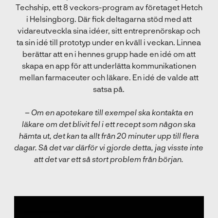
Techship, ett 8 veckors-program av företaget Hetch
i Helsingborg. Där fick deltagarna stöd med att
vidareutveckla sina idéer, sitt entreprenörskap och
ta sin idé till prototyp under en kväll i veckan. Linnea
berättar att en i hennes grupp hade en idé om att
skapa en app för att underlätta kommunikationen
mellan farmaceuter och läkare. En idé de valde att
satsa på.
–
Om en apotekare till exempel ska kontakta en
läkare om det blivit fel i ett recept som någon ska
hämta ut, det kan ta allt från 20 minuter upp till flera
dagar. Så det var därför vi gjorde detta, jag visste inte
att det var ett så stort problem från början.