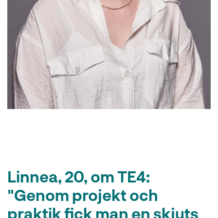
l
Linnea, 20, om TE4:
"Genom projekt och
praktik fick man en skjuts