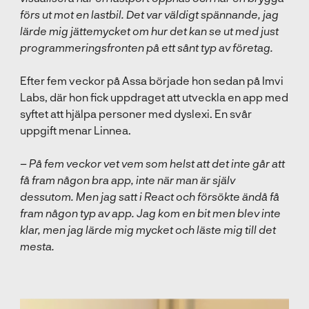
förs ut mot en lastbil. Det var väldigt spännande, jag
lärde mig jättemycket om hur det kan se ut med just
programmeringsfronten på ett sånt typ av företag.
Efter fem veckor på Assa började hon sedan på Imvi
Labs, där hon fick uppdraget att utveckla en app med
syftet att hjälpa personer med dyslexi. En svår
uppgift menar Linnea.
–
På fem veckor vet vem som helst att det inte går att
få fram någon bra app, inte när man är själv
dessutom. Men jag satt i React och försökte ändå få
fram någon typ av app. Jag kom en bit men blev inte
klar, men jag lärde mig mycket och läste mig till det
mesta.