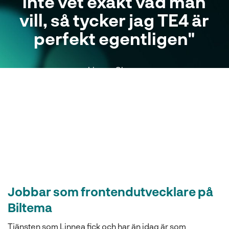
inte vet exakt vad man
vill, så tycker jag TE4 är
perfekt egentligen"
Linnea Olsson
Gymnasieingenjörsprogrammet, NTI
Jobbar som frontendutvecklare på
Biltema
Tjänsten som Linnea fick och har än idag är som