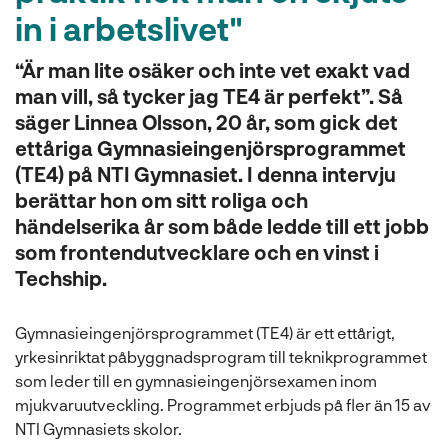
in i arbetslivet"
“Är man lite osäker och inte vet exakt vad
man vill, så tycker jag TE4 är perfekt”. Så
säger Linnea Olsson, 20 år, som gick det
ettåriga Gymnasieingenjörsprogrammet
(TE4) på NTI Gymnasiet. I denna intervju
berättar hon om sitt roliga och
händelserika år som både ledde till ett jobb
som frontendutvecklare och en vinst i
Techship.
Gymnasieingenjörsprogrammet (TE4) är ett ettårigt,
yrkesinriktat påbyggnadsprogram till teknikprogrammet
som leder till en gymnasieingenjörsexamen inom
mjukvaruutveckling. Programmet erbjuds på fler än 15 av
NTI Gymnasiets skolor.