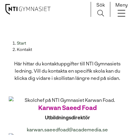
Sök
Meny
H
Huvudnavigation
o
p
Kontakta ledningen
Start
p
Kontakt
a
t
Här hittar du kontaktuppgifter till NTI Gymnasiets
i
ledning. Vill du kontakta en specifik skola kan du
l
klicka dig vidare i skollistan längre ned på sidan.
l
i
n
n
Karwan Saeed Foad
e
h
Utbildningsdirektör
å
karwan.saeedfoad@academedia.se
l