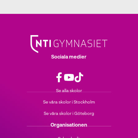
Sociala medier
f
y
t
Se alla skolor
a
o
i
c
u
k
Se våra skolor i Stockholm
e
t
t
b
u
o
Se våra skolor i Göteborg
o
b
k
o
e
(
Organisationen
k
(
ö
(
ö
p