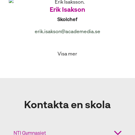
l
Erik Isakson
Skolchef
erik.isakson@academedia.se
Visa mer
Kontakta en skola
NTI Gymnasiet