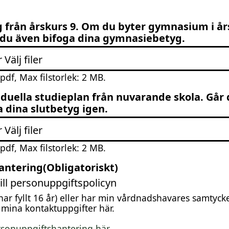
g från årskurs 9. Om du byter gymnasium i år
r du även bifoga dina gymnasiebetyg.
er
Välj filer
pdf, Max filstorlek: 2 MB.
iduella studieplan från nuvarande skola. Går 
a dina slutbetyg igen.
er
Välj filer
pdf, Max filstorlek: 2 MB.
antering
(Obligatoriskt)
ill personuppgiftspolicyn
har fyllt 16 år) eller har min vårdnadshavares samtycke 
a mina kontaktuppgifter här.
sonuppgiftshantering här.