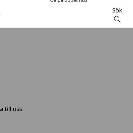
Gå på öppet hus
Sök
G
 till oss