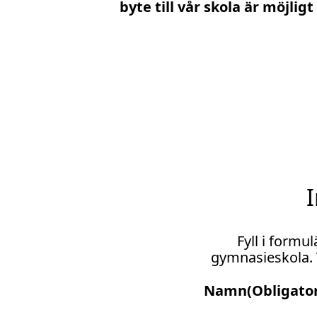
byte till vår skola är möjligt 
I
Fyll i formul
gymnasieskola. V
Namn
(Obligator