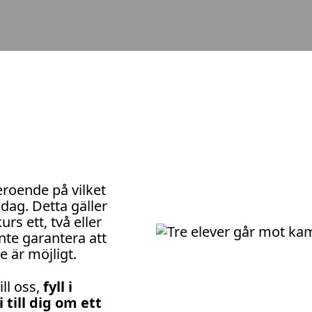
eroende på vilket
idag. Detta gäller
rs ett, två eller
inte garantera att
te är möjligt.
ll oss,
fyll i
till dig om ett