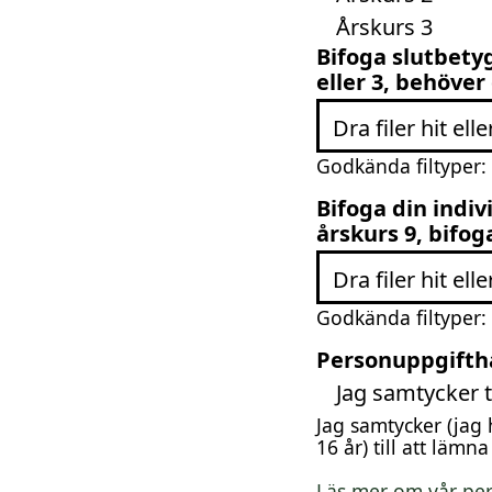
Årskurs 3
Bifoga slutbety
eller 3, behöve
Dra filer hit ell
Godkända filtyper: 
Bifoga din indiv
årskurs 9, bifog
Dra filer hit ell
Godkända filtyper: 
Personuppgifth
Jag samtycker t
Jag samtycker (jag 
16 år) till att lämn
Läs mer om vår per