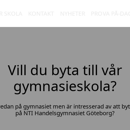
R SKOLA
KONTAKT
NYHETER
PROVA PÅ-DA
Vill du byta till vår
gymnasieskola?
edan på gymnasiet men är intresserad av att byta
på NTI Handelsgymnasiet Göteborg?