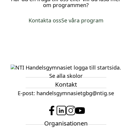
om programmen?
Kontakta oss
Se våra program
Se alla skolor
Kontakt
E-post:
handelsgymnasietgbg@ntig.se
f
l
i
y
Organisationen
a
i
n
o
c
n
s
u