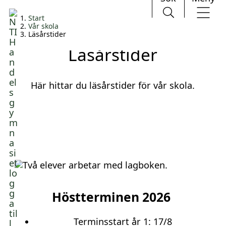
H
Huvudnavigation
Start
o
Vår skola
p
Läsårstider
p
Läsårstider
a
t
i
Här hittar du läsårstider för vår skola.
l
l
i
n
n
e
h
å
l
l
Höstterminen 2026
Terminsstart år 1: 17/8