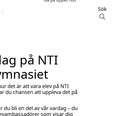
Gå på öppet hus
Sök
AG
dag på NTI
ymnasiet
r det är att vara elev på NTI
r du chansen att uppleva det på
 du bli en del av vår vardag – du
levambassadörer som visar dig