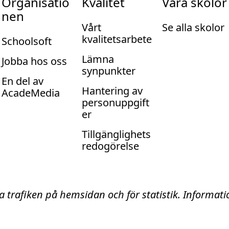
Organisatio
Kvalitet
Våra skolor
nen
Vårt
Se alla skolor
kvalitetsarbete
Schoolsoft
Lämna
Jobba hos oss
synpunkter
En del av
Hantering av
AcadeMedia
personuppgift
er
Tillgänglighets
redogörelse
ta trafiken på hemsidan och för statistik. Informa