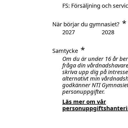
FS: Försäljning och servi
När börjar du gymnasiet?
2027
2028
Samtycke
Om du är under 16 år ber v
fråga din vårdnadshavare
skriva upp dig på intress
alternativt min vårdnads
godkänner NTI Gymnasiet
personuppgifter.
Läs mer om vår
personuppgiftshanteri