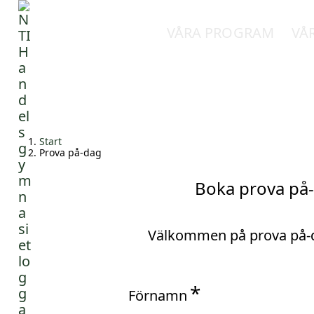
VÅRA PROGRAM
VÅ
H
Huvudnavigation
o
p
p
a
Start
t
Prova på-dag
i
l
Boka prova på
l
i
n
Välkommen på prova på-d
n
e
h
Förnamn
å