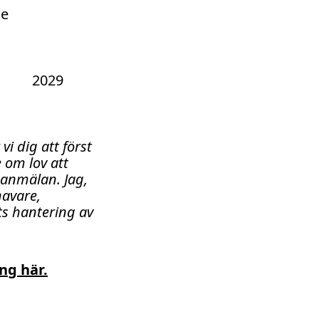
ce
2029
i dig att först
 om lov att
eanmälan. Jag,
havare,
s hantering av
ng här.