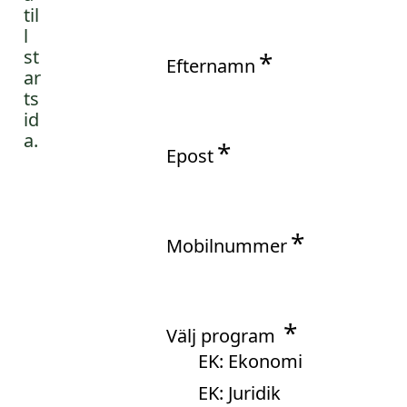
l
l
Efternamn
Epost
Mobilnummer
Välj program
EK: Ekonomi
EK: Juridik