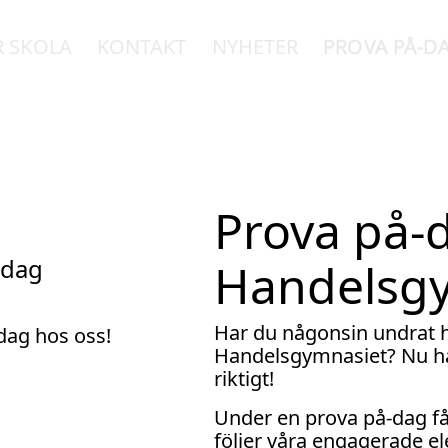
R SKOLA
KONTAKT
NYHETER
PROVA PÅ-D
Prova på-
-dag
Handelsg
Har du någonsin undrat hu
ag hos oss!
Handelsgymnasiet? Nu ha
riktigt!
Under en prova på-dag får
följer våra engagerade e