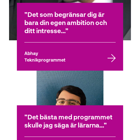
Det som begränsar dig är
bara din egen ambition och
ditt intresse...
Abhay
Teknikprogrammet
Det bästa med programmet
skulle jag säga är lärarna...