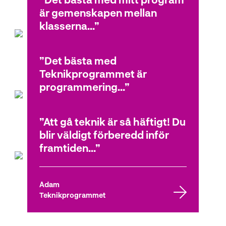
Angelo
är gemenskapen mellan
Teknikprogrammet
klasserna...
Det bästa med
Sam
Teknikprogrammet är
Teknikprogrammet
programmering...
Att gå teknik är så häftigt! Du
Markus
blir väldigt förberedd inför
Teknikprogrammet
framtiden...
Adam
Teknikprogrammet