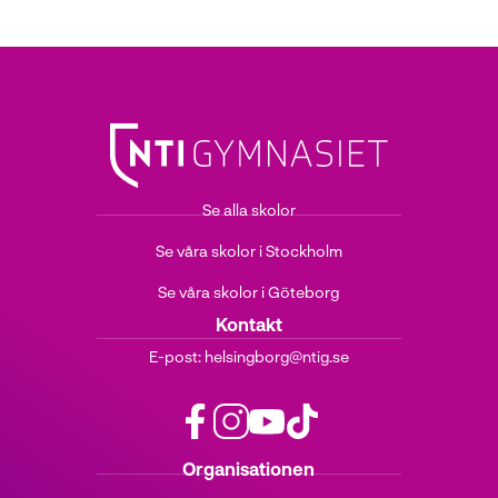
Se alla skolor
Se våra skolor i Stockholm
Se våra skolor i Göteborg
Kontakt
E-post:
helsingborg@ntig.se
f
i
y
t
Organisationen
a
n
o
i
c
s
u
k