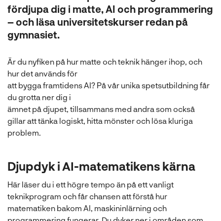
l
fördjupa dig i matte, AI och programmering
– och läsa universitetskurser redan på
gymnasiet.
Är du nyfiken på hur matte och teknik hänger ihop, och
hur det används för
att bygga framtidens AI? På vår unika spetsutbildning får
du grotta ner dig i
ämnet på djupet, tillsammans med andra som också
gillar att tänka logiskt, hitta mönster och lösa kluriga
problem.
Djupdyk i AI-matematikens kärna
Här läser du i ett högre tempo än på ett vanligt
teknikprogram och får chansen att förstå hur
matematiken bakom AI, maskininlärning och
programmering fungerar. Du dyker ner i områden som