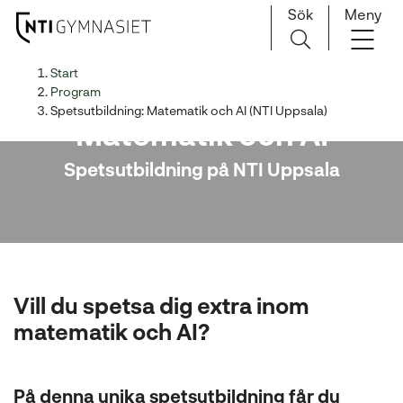
Sök
Meny
H
Huvudnavigation
Start
o
Program
p
Spetsutbildning: Matematik och AI (NTI Uppsala)
Matematik och AI
p
a
Spetsutbildning på NTI Uppsala
t
i
l
l
i
n
Vill du spetsa dig extra inom
n
e
matematik och AI?
h
å
l
På denna unika spetsutbildning får du