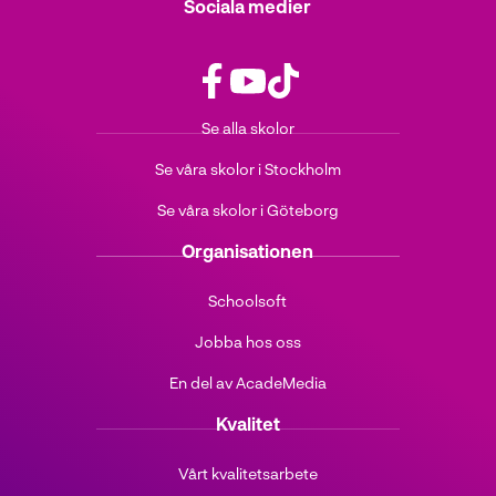
Sociala medier
f
y
t
Se alla skolor
a
o
i
c
u
k
Se våra skolor i Stockholm
e
t
t
b
u
o
Se våra skolor i Göteborg
o
b
k
o
e
(
Organisationen
k
(
ö
(
ö
p
Schoolsoft
ö
p
p
Jobba hos oss
p
p
n
p
n
a
En del av AcadeMedia
n
a
s
a
s
i
Kvalitet
s
i
n
i
n
y
Vårt kvalitetsarbete
n
y
t