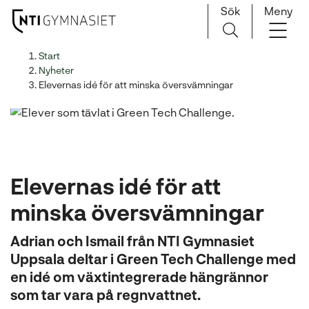
Sök
Meny
H
Huvudnavigation
Start
o
Nyheter
p
Elevernas idé för att minska översvämningar
p
a
t
i
l
Elevernas idé för att
l
i
minska översvämningar
n
n
Adrian och Ismail från NTI Gymnasiet
e
Uppsala deltar i Green Tech Challenge med
h
en idé om växtintegrerade hängrännor
å
som tar vara på regnvattnet.
l