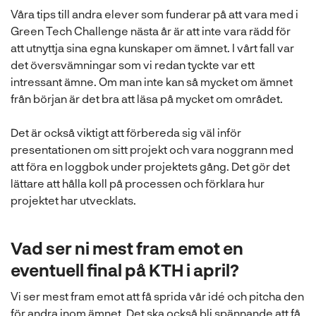
Våra tips till andra elever som funderar på att vara med i
Green Tech Challenge nästa år är att inte vara rädd för
att utnyttja sina egna kunskaper om ämnet. I vårt fall var
det översvämningar som vi redan tyckte var ett
intressant ämne. Om man inte kan så mycket om ämnet
från början är det bra att läsa på mycket om området.
Det är också viktigt att förbereda sig väl inför
presentationen om sitt projekt och vara noggrann med
att föra en loggbok under projektets gång. Det gör det
lättare att hålla koll på processen och förklara hur
projektet har utvecklats.
Vad ser ni mest fram emot en
eventuell final på KTH i april?
Vi ser mest fram emot att få sprida vår idé och pitcha den
för andra inom ämnet. Det ska också bli spännande att få