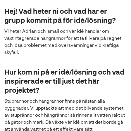
l
Hej! Vad heter ni och vad har er
grupp kommit på för idé/lösning?
Vi heter Adrian och Ismail och vår idé handlar om
växtintegrerade hängrännor för att ta tillvara på regnet
och lösa problemet med översvämningar vid kraftiga
skyfall.
Hur kom ni på er idé/lösning och vad
inspirerade er till just det här
projektet?
Stuprännor och hängrännor finns på nästan alla
byggnader. Vi upptäckte att med det blivande systemet
av stuprännor och hängrännor så rinner allt vatten rakt ut
på gator och mark. Då växte vår idé om att det borde gå
att använda vattnet på ett effektivare sätt.