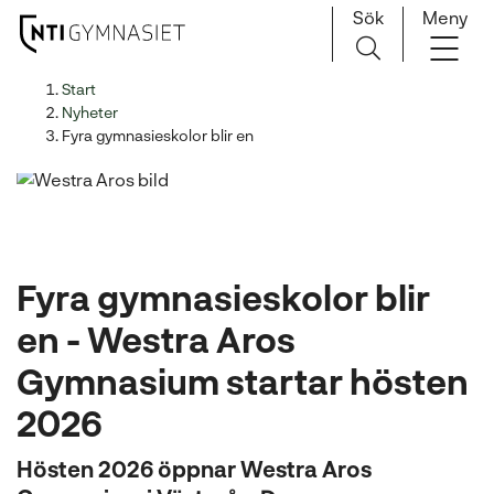
Sök
Meny
H
Huvudnavigation
Start
o
Nyheter
p
Fyra gymnasieskolor blir en
p
a
t
i
l
Fyra gymnasieskolor blir
l
i
en - Westra Aros
n
Gymnasium startar hösten
n
e
2026
h
å
Hösten 2026 öppnar Westra Aros
l