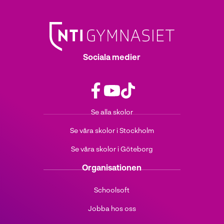
Sociala medier
f
y
t
Se alla skolor
a
o
i
c
u
k
Se våra skolor i Stockholm
e
t
t
b
u
o
Se våra skolor i Göteborg
o
b
k
o
e
(
Organisationen
k
(
ö
(
ö
p
Schoolsoft
ö
p
p
Jobba hos oss
p
p
n
p
n
a