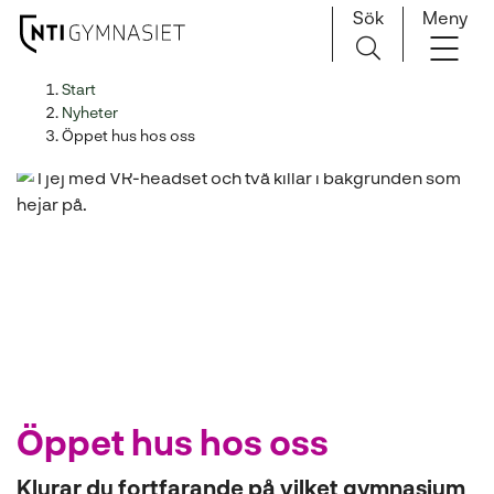
Sök
Meny
H
Huvudnavigation
Start
o
Nyheter
p
Öppet hus hos oss
p
a
t
i
l
l
i
n
n
e
h
Öppet hus hos oss
å
l
Klurar du fortfarande på vilket gymnasium