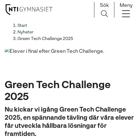
Sök
Meny
H
Huvudnavigation
Start
o
Nyheter
p
Green Tech Challenge 2025
p
a
t
i
l
Green Tech Challenge
l
i
2025
n
n
Nu kickar vi igång Green Tech Challenge
e
2025, en spännande tävling där våra elever
h
får utveckla hållbara lösningar för
å
framtiden.
l