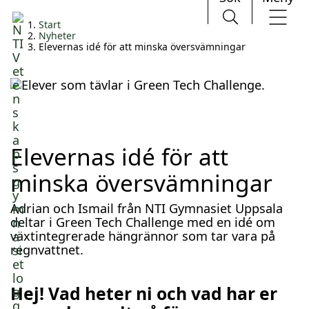
H
Huvudnavigation
Start
o
Nyheter
p
Elevernas idé för att minska översvämningar
p
a
t
i
l
l
i
Elevernas idé för att
n
n
minska översvämningar
e
h
Adrian och Ismail från NTI Gymnasiet Uppsala
å
deltar i Green Tech Challenge med en idé om
l
växtintegrerade hängrännor som tar vara på
l
regnvattnet.
Hej! Vad heter ni och vad har er