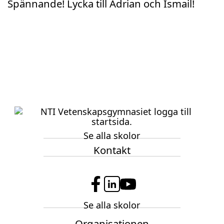
Spännande! Lycka till Adrian och Ismail!
Se alla skolor
Kontakt
f
l
y
Se alla skolor
a
i
o
c
n
u
Organisationen