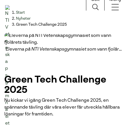
H
Huvudnavigation
Start
o
Nyheter
p
Green Tech Challenge 2025
p
a
t
Eleverna på NTI Vetenskapsgymnasiet som vann fjolårets tävling.
i
l
l
i
Green Tech Challenge
n
n
2025
e
h
Nu kickar vi igång Green Tech Challenge 2025, en
å
spännande tävling där våra elever får utveckla hållbara
l
lösningar för framtiden.
l