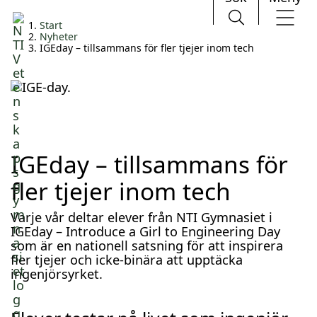
H
Huvudnavigation
Start
o
Nyheter
p
IGEday – tillsammans för fler tjejer inom tech
p
a
t
i
l
l
i
IGEday – tillsammans för
n
n
fler tjejer inom tech
e
h
Varje vår deltar elever från NTI Gymnasiet i
å
IGEday – Introduce a Girl to Engineering Day
l
som är en nationell satsning för att inspirera
l
fler tjejer och icke-binära att upptäcka
ingenjörsyrket.