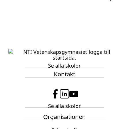
Se alla skolor
Kontakt
f
l
y
Se alla skolor
a
i
o
c
n
u
Organisationen
e
k
t
b
e
u