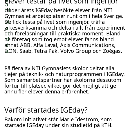
Elever testar på livet som ingenjör
Under årets IGEday besökte elever från NTI
Gymnasiet arbetsplatser runt om i hela Sverige.
De fick testa på livet som ingenjör, träffa
yrkesverksamma och delta i allt från experiment
och föreläsningar till praktiska moment. Bland
de företag som tog emot elever fanns bland
annat ABB, Alfa Laval, Axis Communications,
E.ON, Saab, Tetra Pak, Volvo Group och Zoégas.
På flera av NTI Gymnasiets skolor deltar alla
tjejer på teknik- och naturprogrammen i IGEday.
Som samarbetspartner har skolorna dessutom
förtur till platser, vilket gör det möjligt att ge
ännu fler elever denna erfarenhet.
Varför startades IGEday?
Bakom initiativet står Marie Ideström, som
startade IGEday under sin studietid på KTH.