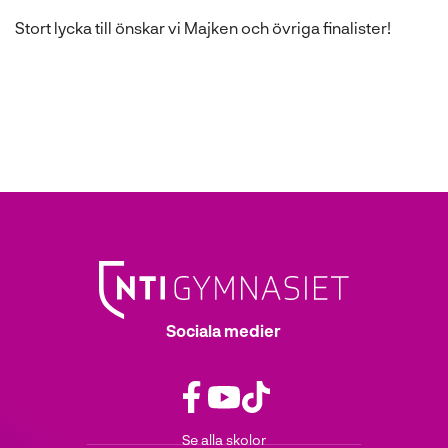
n
s
Stort lycka till önskar vi Majken och övriga finalister!
t
e
r
)
Sociala medier
f
y
t
Se alla skolor
a
o
i