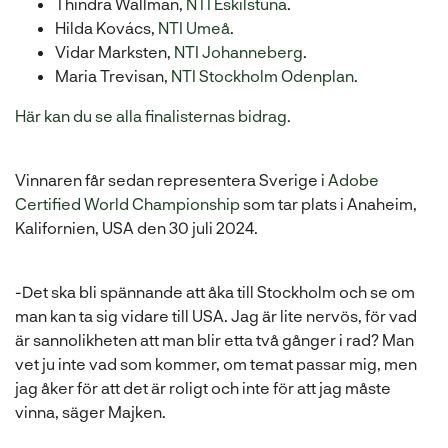
Thindra Wallman,
NTI Eskilstuna
.
Hilda Kovács,
NTI Umeå
.
Vidar Marksten,
NTI Johanneberg
.
Maria Trevisan,
NTI Stockholm Odenplan
.
(
Här kan du se alla finalisternas bidrag.
ö
p
Vinnaren får sedan representera Sverige i
Adobe
p
Certified World Championship
som tar plats i Anaheim,
n
Kalifornien, USA den 30 juli 2024.
a
s
i
-Det ska bli spännande att åka till Stockholm och se om
n
man kan ta sig vidare till USA. Jag är lite nervös, för vad
y
är sannolikheten att man blir etta två gånger i rad? Man
t
vet ju inte vad som kommer, om temat passar mig, men
t
jag åker för att det är roligt och inte för att jag måste
f
vinna, säger Majken.
ö