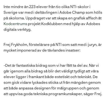
Inte mindre än 223 elever från tio olika NTI-skolor i
Sverige var med i deltävlingen i Adobe Champ som hölls
på skolorna. Uppdraget var att skapa en grafisk affisch åt
Kodcentrums
projekt Kodklubben med hjälp av Adobes
digitala verktyg.
Frej Frykholm, förstelärare på NTI som satt med i juryn, är
mycket imponerad av de tävlandes insatser:
-Det är fantastiska bidrag som vi har fått ta del av. När vi
går igenom alla bidrag så blir det väldigt tydligt att våra
elever ligger i framkant både estetiskt och tekniskt. De
som gick vidare lyckades sticka ut från mängden genom
att både anpassa designen för målgruppen och genom
att uppvisa goda tekniska programkunskaper, säger Frej.