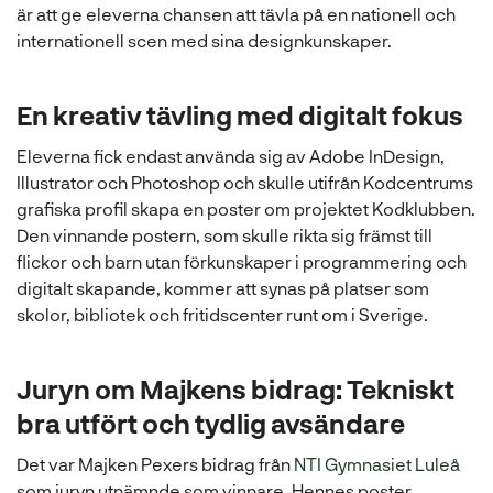
är att ge eleverna chansen att tävla på en nationell och
internationell scen med sina designkunskaper.
En kreativ tävling med digitalt fokus
Eleverna fick endast använda sig av Adobe InDesign,
Illustrator och Photoshop och skulle utifrån Kodcentrums
grafiska profil skapa en poster om projektet Kodklubben.
Den vinnande postern, som skulle rikta sig främst till
flickor och barn utan förkunskaper i programmering och
digitalt skapande, kommer att synas på platser som
skolor, bibliotek och fritidscenter runt om i Sverige.
Juryn om Majkens bidrag: Tekniskt
bra utfört och tydlig avsändare
Det var Majken Pexers bidrag från
NTI Gymnasiet Luleå
som juryn utnämnde som vinnare. Hennes poster