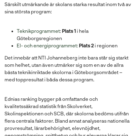
Särskilt utmärkande är skolans starka resultat inom två av
sina största program:
Teknikprogrammet
:
Plats 1
i hela
Göteborgsregionen
El- och energiprogrammet:
Plats 2
i regionen
Det innebär att NTI Johanneberg inte bara står sig starkt
som helhet, utan även utmärker sig som en av de allra
bästa teknikinriktade skolorna i Göteborgsområdet –
med toppresultat i båda dessa program.
Ednias ranking bygger på omfattande och
kvalitetssäkrad statistik från Skolverket,
Skolinspektionen och SCB, där skolorna bedöms utifrån
flera centrala faktorer. Bland annat analyseras nationella
provresultat, lärarbehörighet, elevnöjdhet,
genomströmning, snittbetyg och hur eleverna klarar sig