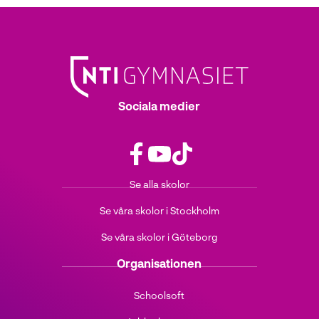
Sociala medier
f
y
t
Se alla skolor
a
o
i
c
u
k
Se våra skolor i Stockholm
e
t
t
b
u
o
Se våra skolor i Göteborg
o
b
k
o
e
(
Organisationen
k
(
ö
(
ö
p
Schoolsoft
ö
p
p