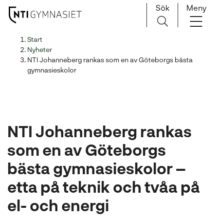
Sök
Meny
H
Huvudnavigation
Start
o
Nyheter
p
NTI Johanneberg rankas som en av Göteborgs bästa
p
gymnasieskolor
a
t
i
l
NTI Johanneberg rankas
l
i
som en av Göteborgs
n
bästa gymnasieskolor –
n
e
etta på teknik och tvåa på
h
å
el- och energi
l