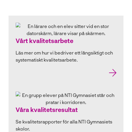
t
t
f
ö
n
Vårt kvalitetsarbete
s
t
Läs mer om hur vi bedriver ett långsiktigt och
e
systematiskt kvalitetsarbete.
r
)
Våra kvalitetsresultat
Se kvalitetsrapporter för alla NTI Gymnasiets
skolor.