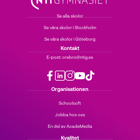
Se alla skolor
Se våra skolor i Stockholm
Se våra skolor i Göteborg
Kontakt
E-post:
orebro@ntig.se
f
l
i
y
t
Organisationen
a
i
n
o
i
c
n
s
u
k
Schoolsoft
e
k
t
t
t
b
e
a
u
o
Jobba hos oss
o
d
g
b
k
o
i
r
e
(
En del av AcadeMedia
k
n
a
(
ö
(
(
m
ö
p
Kvalitet