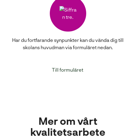
Har du fortfarande synpunkter kan du vända dig till
skolans huvudman via formuläret nedan.
(
Till formuläret
ö
p
p
n
a
s
Mer om vårt
i
n
kvalitetsarbete
y