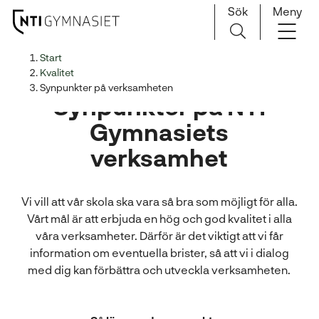
Sök
Meny
H
Huvudnavigation
Start
o
Kvalitet
p
Synpunkter på verksamheten
Synpunkter på NTI
p
a
Gymnasiets
t
verksamhet
i
l
l
Vi vill att vår skola ska vara så bra som möjligt för alla.
i
Vårt mål är att erbjuda en hög och god kvalitet i alla
n
våra verksamheter. Därför är det viktigt att vi får
n
information om eventuella brister, så att vi i dialog
e
med dig kan förbättra och utveckla verksamheten.
h
å
l