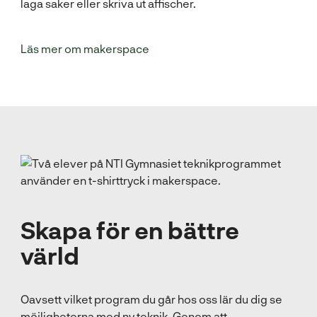
laga saker eller skriva ut affischer.
(
Läs mer om makerspace
ö
p
p
n
a
s
i
n
y
t
Skapa för en bättre
t
värld
f
ö
n
Oavsett vilket program du går hos oss lär du dig se
s
möjligheterna med ny teknik. Genom att