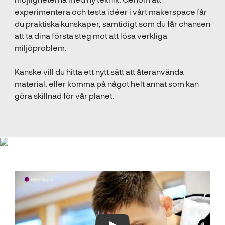
t
experimentera och testa idéer i vårt makerspace får
e
du praktiska kunskaper, samtidigt som du får chansen
r
att ta dina första steg mot att lösa verkliga
)
miljöproblem.
Kanske vill du hitta ett nytt sätt att återanvända
material, eller komma på något helt annat som kan
göra skillnad för vår planet.