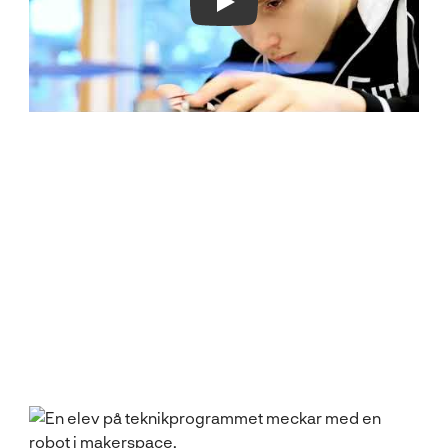
Play Video
Titta in
Alla våra skolors makerspace ser olika ut. Här kan du
titta in in några.