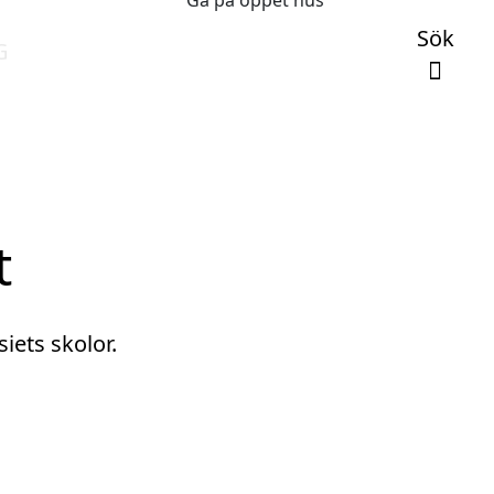
Gå på öppet hus
Sök
G
t
iets skolor.