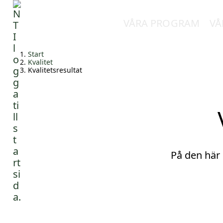
VÅRA PROGRAM
VÅ
H
Huvudnavigation
Start
o
Kvalitet
Kvalitetsresultat
p
p
a
t
i
l
l
i
På den här 
n
n
e
h
å