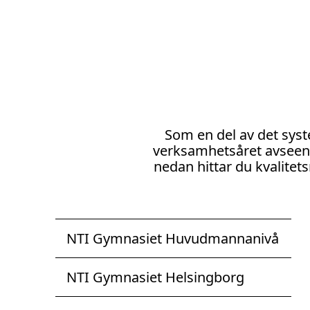
l
l
Som en del av det syst
verksamhetsåret avseende 
nedan hittar du kvalite
NTI Gymnasiet Huvudmannanivå
NTI Gymnasiet Helsingborg