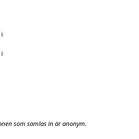
 i
 i
tionen som samlas in är anonym.