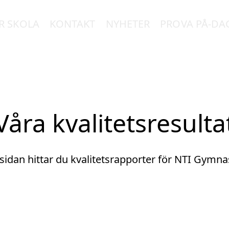
R SKOLA
KONTAKT
NYHETER
PROVA PÅ-DA
Våra kvalitetsresulta
sidan hittar du kvalitetsrapporter för NTI Gymnas