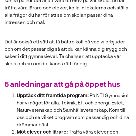
känna på hur det är att vara en elev på vår skola. Du får
träffa våra lärare och elever, kolla in lokalerna och ställa
alla frågor du har för att se om skolan passar dina
intressen och mål.
Det är också ett sätt att få bättre koll på vad vi erbjuder
och om det passar dig så att du kan känna dig trygg och
säker i ditt gymnasieval. Ta chansen att upptäcka vår
skola och se om det känns rätt för dig.
5 anledningar att gå på öppet hus
Upptäck ditt framtida program:
På NTI Gymnasiet
har vi något för alla. Teknik, El- och energi, Estet,
Naturvetenskap och Samhällsvetenskap. Kom till
oss och se vilket program som passar dig och dina
drömmar bäst.
Möt elever och lärare:
Träffa våra elever och