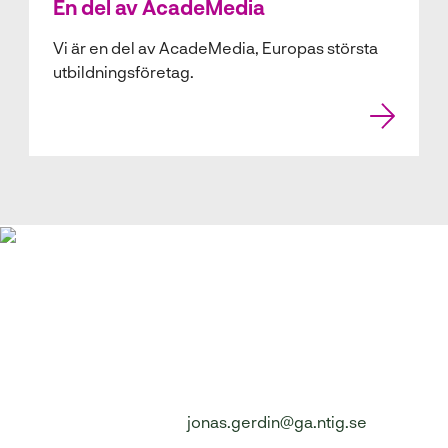
En del av AcadeMedia
Vi är en del av AcadeMedia, Europas största
utbildningsföretag.
Digital katalog
Om du inte redan fått en katalog kan du kontakta
rektor på mail för att ta del av den digitalt.
Jonas Gerdin:
jonas.gerdin@ga.ntig.se