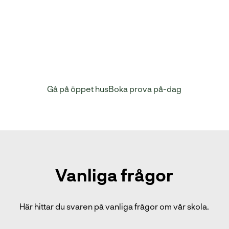
vi flera gånger per år. Nedan kan du se datum och
eleven kan även anmäla sig för påminnelser.
Prova
på-dagar
, också kallat skuggning och elev för en
dag, arrangeras löpande. Allt eleven behöver göra
är att anmäla sig via vårt formulär på knappen nedan.
Gå på öppet hus
Boka prova på-dag
Vanliga frågor
Här hittar du svaren på vanliga frågor om vår skola.