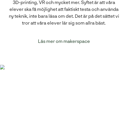
3D-printing, VR och mycket mer. Syftet är att våra
elever ska få möjlighet att faktiskt testa och använda
ny teknik, inte bara läsa om det. Det är på det sättet vi
tror att våra elever lär sig som allra bäst.
Läs mer om makerspace
Har du elever som är
intresserade av vår
skola?
Då vill vi jättegärna att de besöker oss!
Öppet hus
har