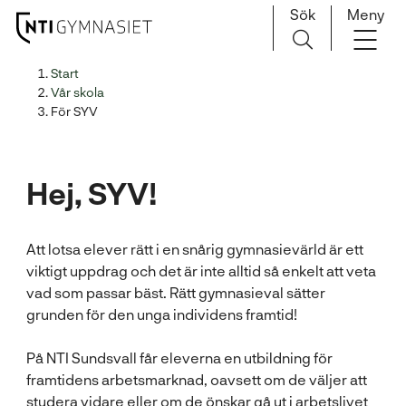
Sök
Meny
H
Huvudnavigation
Start
o
Vår skola
p
För SYV
p
a
t
Hej, SYV!
i
l
l
Att lotsa elever rätt i en snårig gymnasievärld är ett
i
viktigt uppdrag och det är inte alltid så enkelt att veta
n
vad som passar bäst. Rätt gymnasieval sätter
n
grunden för den unga individens framtid!
e
h
På NTI Sundsvall får eleverna en utbildning för
å
framtidens arbetsmarknad, oavsett om de väljer att
l
studera vidare eller om de önskar gå ut i arbetslivet