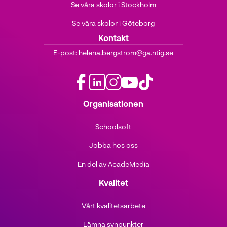
Se våra skolor i Stockholm
Se våra skolor i Göteborg
Kontakt
E-post:
helena.bergstrom@ga.ntig.se
f
l
i
y
t
Organisationen
a
i
n
o
i
c
n
s
u
k
Schoolsoft
e
k
t
t
t
b
e
a
u
o
Jobba hos oss
o
d
g
b
k
o
i
r
e
(
En del av AcadeMedia
k
n
a
(
ö
(
(
m
ö
p
Kvalitet
ö
ö
(
p
p
p
p
ö
p
n
Vårt kvalitetsarbete
p
p
p
n
a
n
n
p
a
s
Lämna synpunkter