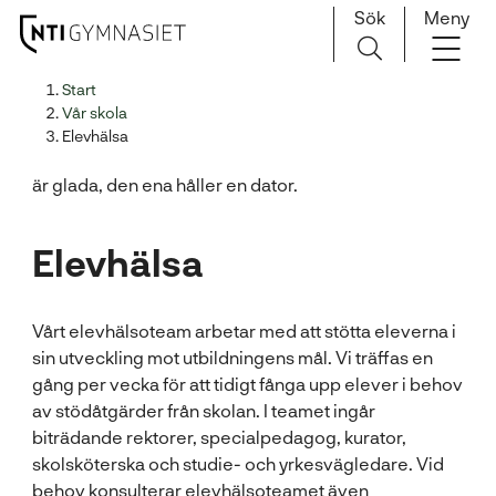
Sök
Meny
H
Huvudnavigation
Start
o
Vår skola
p
Elevhälsa
p
a
t
i
Elevhälsa
l
l
i
Vårt elevhälsoteam arbetar med att stötta eleverna i
n
sin utveckling mot utbildningens mål. Vi träffas en
n
gång per vecka för att tidigt fånga upp elever i behov
e
av stödåtgärder från skolan. I teamet ingår
h
biträdande rektorer, specialpedagog, kurator,
å
skolsköterska och studie- och yrkesvägledare. Vid
l
behov konsulterar elevhälsoteamet även