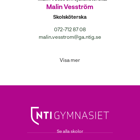
Malin Vesström
Skolsköterska
072-712 87 08
malin.vesstrom@ga.ntig.se
Visa mer
Se alla skolor