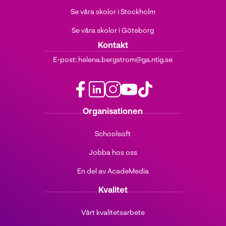
Se våra skolor i Stockholm
Se våra skolor i Göteborg
Kontakt
E-post:
helena.bergstrom@ga.ntig.se
f
l
i
y
t
Organisationen
a
i
n
o
i
c
n
s
u
k
Schoolsoft
e
k
t
t
t
b
e
a
u
o
Jobba hos oss
o
d
g
b
k
o
i
r
e
(
En del av AcadeMedia
k
n
a
(
ö
(
(
m
ö
p
Kvalitet
ö
ö
(
p
p
p
p
ö
p
n
Vårt kvalitetsarbete
p
p
p
n
a