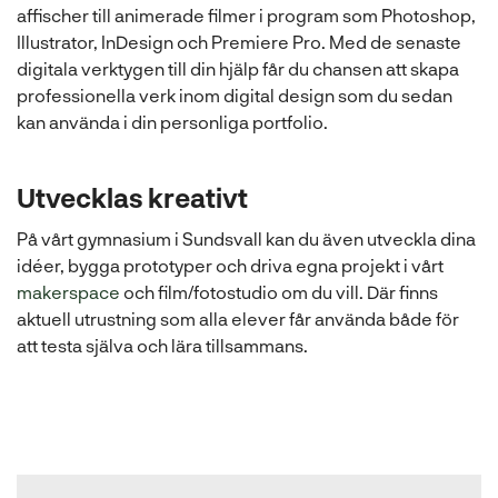
affischer till animerade filmer i program som Photoshop,
Illustrator, InDesign och Premiere Pro. Med de senaste
digitala verktygen till din hjälp får du chansen att skapa
professionella verk inom digital design som du sedan
kan använda i din personliga portfolio.
Utvecklas kreativt
På vårt gymnasium i Sundsvall kan du även utveckla dina
idéer, bygga prototyper och driva egna projekt i vårt
(
makerspace
och film/fotostudio om du vill. Där finns
ö
aktuell utrustning som alla elever får använda både för
p
att testa själva och lära tillsammans.
p
n
a
s
i