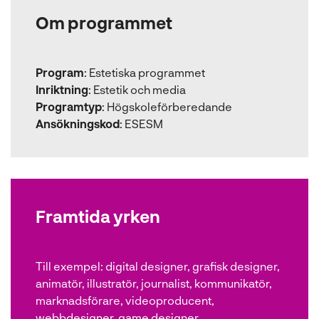
n
Om programmet
y
t
t
Program
f
:
Estetiska programmet
Inriktning
ö
:
Estetik och media
Programtyp
n
:
Högskoleförberedande
Ansökningskod
s
:
ESESM
t
e
r
)
Framtida yrken
Till exempel:
digital designer, grafisk designer,
animatör, illustratör, journalist, kommunikatör,
marknadsförare, videoproducent,
webbdesigner, game designer