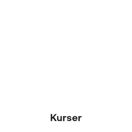
är så blandat och brett!
Jag gillar att få lära mig
att jobba med så
mycket olika kreativa
saker.
Julia
NTI Gymnasiet
Kurser