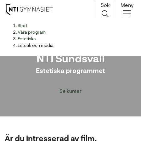
Sök
Meny
H
Huvudnavigation
Start
o
Våra program
p
Estetiska
Estetik och media på
p
Estetik och media
a
NTI Sundsvall
t
i
Estetiska programmet
l
l
Se kurser
i
n
n
e
h
å
l
Är du intresserad av film,