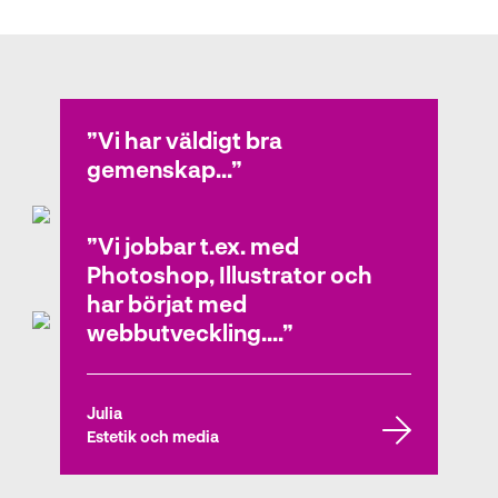
Elevintervjuer
Vi har väldigt bra
gemenskap...
Vi jobbar t.ex. med
Bryndis
Photoshop, Illustrator och
Estetiska programmet
har börjat med
webbutveckling....
Julia
Estetik och media