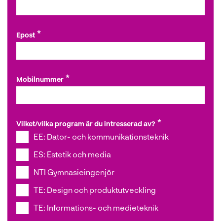
l
Epost
Mobilnummer
Vilket/vilka program är du intresserad av?
EE: Dator- och kommunikationsteknik
ES: Estetik och media
NTI Gymnasieingenjör
TE: Design och produktutveckling
TE: Informations- och medieteknik