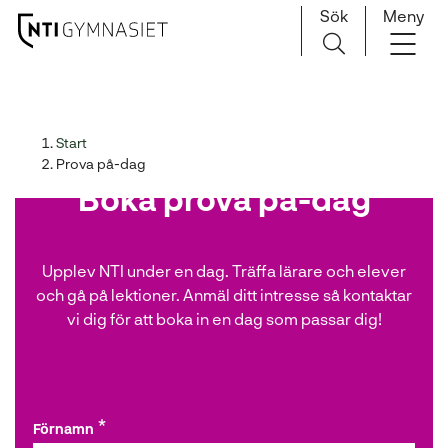
Sök
Meny
H
Huvudnavigation
o
p
Start
p
Prova på-dag
a
Boka prova på-dag
t
i
l
l
Upplev NTI under en dag. Träffa lärare och elever
i
och gå på lektioner. Anmäl ditt intresse så kontaktar
n
vi dig för att boka in en dag som passar dig!
n
e
h
å
Förnamn
l