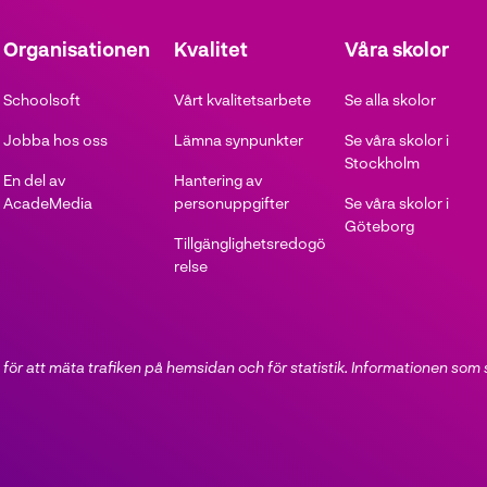
t
t
Organisationen
Kvalitet
Våra skolor
f
ö
Schoolsoft
Vårt kvalitetsarbete
Se alla skolor
n
s
Jobba hos oss
Lämna synpunkter
Se våra skolor i
t
Stockholm
En del av
Hantering av
e
AcadeMedia
personuppgifter
Se våra skolor i
r
Göteborg
)
Tillgänglighetsredogö
relse
för att mäta trafiken på hemsidan och för statistik. Informationen som