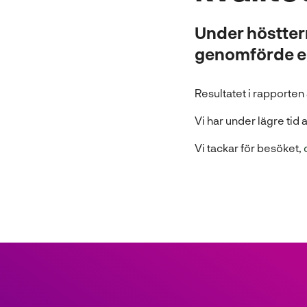
l
Under höstter
l
genomförde en
Resultatet i rapporten 
Vi har under lägre tid
Vi tackar för besöket,