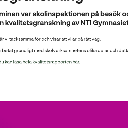
minen var skolinspektionen på besök o
 kvalitetsgranskning av NTI Gymnasiet
är vi tacksamma för och visar att vi är på rätt väg.
 arbetat grundligt med skolverksamhetens olika delar och detta 
(
du kan läsa hela kvalitetsrapporten här.
ö
p
p
n
a
s
i
n
y