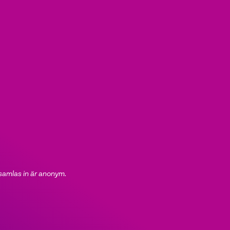
 samlas in är anonym.