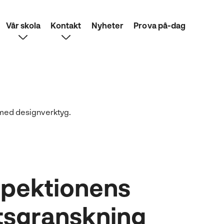
Vår skola
Kontakt
Nyheter
Prova på-dag
spektionens
etsgranskning