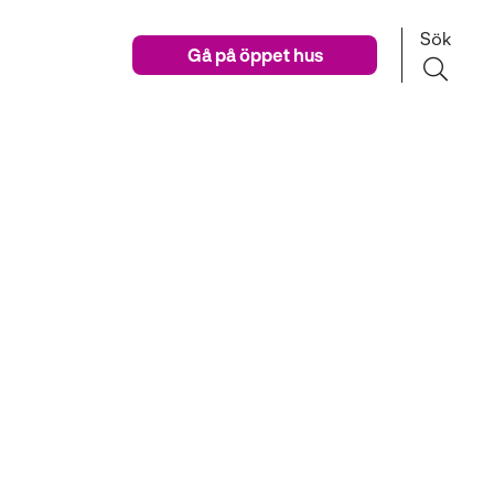
Sök
Gå på öppet hus