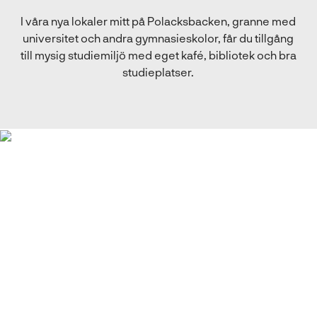
I våra nya lokaler mitt på Polacksbacken, granne med
universitet och andra gymnasieskolor, får du tillgång
till mysig studiemiljö med eget kafé, bibliotek och bra
studieplatser.
Det jag tycker om med
NTI är att de tar hand
om eleverna och bryr
sig om deras åsikter. Vi
har fått flertal enkäter