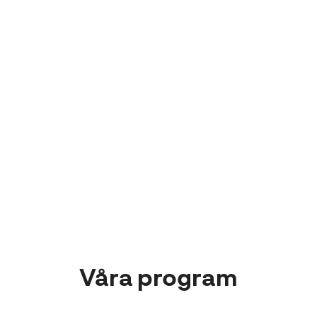
om exempelvis
skolmaten, då vi elever
har fått vara med och
styra vad lunchen skulle
innehålla.
Sam
Elev
Våra program