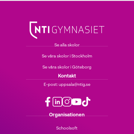
Se alla skolor
Se våra skolor i Stockholm
Se våra skolor i Göteborg
Kontakt
E-post:
uppsala@ntig.se
f
l
i
y
t
Organisationen
a
i
n
o
i
c
n
s
u
k
Schoolsoft
e
k
t
t
t