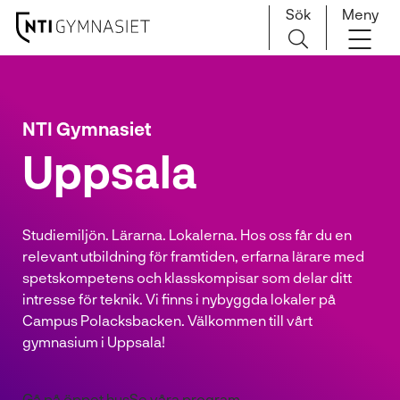
Sök
Meny
H
Huvudnavigation
o
p
NTI Gymnasiet
p
a
Uppsala
t
i
l
Studiemiljön. Lärarna. Lokalerna. Hos oss får du en
l
relevant utbildning för framtiden, erfarna lärare med
i
spetskompetens och klasskompisar som delar ditt
n
intresse för teknik. Vi finns i nybyggda lokaler på
n
Campus Polacksbacken. Välkommen till vårt
e
gymnasium i Uppsala!
h
å
l
Gå på öppet hus
Se våra program