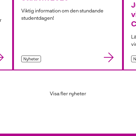
J
Viktig information om den stundande
v
studentdagen!
r
C
Lä
vi
Nyheter
N
Visa fler nyheter