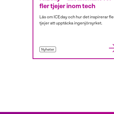
fler tjejer inom tech
l
l
Läs om ICEday och hur det inspirerar fle
tjejer att upptäcka ingenjörsyrket.
Nyheter