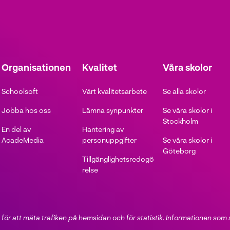
Organisationen
Kvalitet
Våra skolor
Schoolsoft
Vårt kvalitetsarbete
Se alla skolor
Jobba hos oss
Lämna synpunkter
Se våra skolor i
Stockholm
En del av
Hantering av
AcadeMedia
personuppgifter
Se våra skolor i
Göteborg
Tillgänglighetsredogö
relse
för att mäta trafiken på hemsidan och för statistik. Informationen som