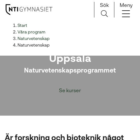
Sök
Meny
H
Huvudnavigation
Start
o
Våra program
p
Naturvetenskap
Naturvetenskap på NTI
p
Naturvetenskap
a
Uppsala
t
i
Naturvetenskapsprogrammet
l
l
Se kurser
i
n
n
e
h
å
l
Är forskning och bioteknik något