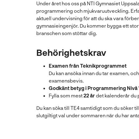
Under året hos oss på NTI Gymnasiet Uppsala f
programmering och mjukvaruutveckling. Erfa
aktuell undervisning för att du ska vara förbe
gymnasieingenjör. Du kommer bygga ett stort
branschen som stöttar dig.
Behörighetskrav
Examen från Teknikprogrammet
Du kan ansöka innan du tar examen, och
examensbevis.
Godkänt betyg i Programmering Nivå 
Fylla som mest
22 år
det kalenderår du 
Du kan söka till TE4 samtidigt som du söker til
slutgiltigt val under sommaren när du har a