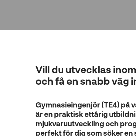
l
l
Vill du utvecklas in
och få en snabb väg in
Gymnasieingenjör (TE4) på v
är en praktisk ettårig utbild
mjukvaruutveckling och pro
perfekt för dig som söker en 