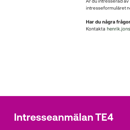
Är du intresserad av 
intresseformuläret 
Har du några frågo
Kontakta
henrik.jo
Intresseanmälan TE4