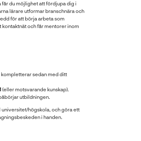
år du möjlighet att fördjupa dig i
rna lärare utformar branschnära och
redd för att börja arbeta som
 kontaktnät och får mentorer inom
 kompletterar sedan med ditt
1
(eller motsvarande kunskap).
påbörjar utbildningen.
l universitet/högskola, och göra ett
ntagningsbeskeden i handen.