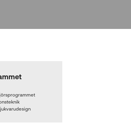
ammet
jörsprogrammet
onsteknik
jukvarudesign