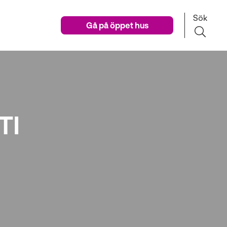
Sök
Gå på öppet hus
TI