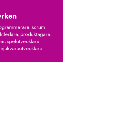
yrken
ogrammerare, scrum
ektledare, produktägare,
r, spelutvecklare,
 mjukvaruutvecklare