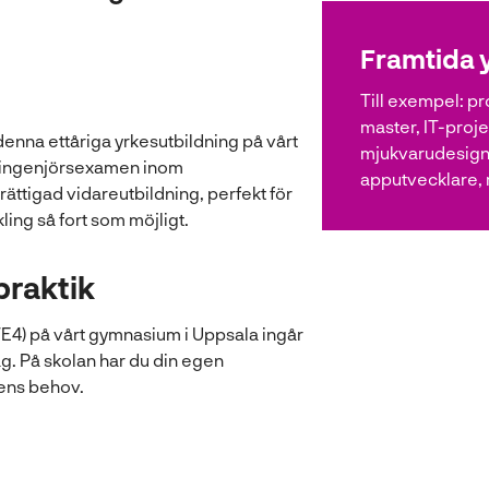
Framtida 
Till exempel:
pr
master, IT-proj
enna ettåriga yrkesutbildning på vårt
mjukvarudesigne
ieingenjörsexamen inom
apputvecklare,
ättigad vidareutbildning, perfekt för
ing så fort som möjligt.
praktik
4) på vårt gymnasium i Uppsala ingår
g. På skolan har du din egen
hens behov.