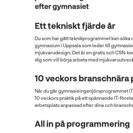
efter gymnasiet
Ett tekniskt fjärde år
Du som har gått teknikprogrammet kan söka d
gymnasium i Uppsala som leder till gymnas
mjukvarudesign. Det är en gratis och CSN-ber
dig som vill börja arbeta med mjukvaruutveckl
10 veckors branschnära 
När du går gymnasieingenjörsprogrammet (TE
10 veckors praktik på ett spännande IT-företa
arbetsplats anpassad efter dina och bransc
All in på programmering