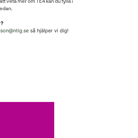
att veta mer om TE4 kan du fylla i
nedan.
r?
nsson@ntig.se
så hjälper vi dig!