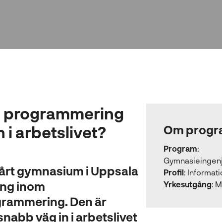
om programmering
 i arbetslivet?
Om progr
Program
:
Gymnasieingen
årt gymnasium i Uppsala
Profil
:
Informati
ning inom
Yrkesutgång
:
M
grammering. Den är
snabb väg in i arbetslivet