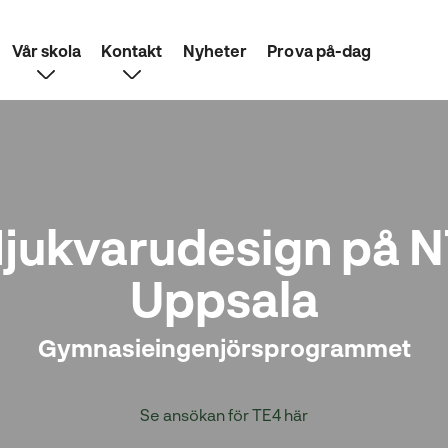
Vår skola
Kontakt
Nyheter
Prova på-dag
jukvarudesign på N
Uppsala
Gymnasieingenjörsprogrammet
Se ansökan för TE4 här