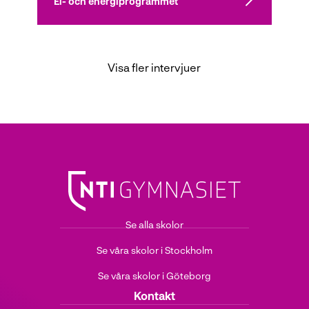
El- och energiprogrammet
l
Visa fler intervjuer
Se alla skolor
Se våra skolor i Stockholm
Se våra skolor i Göteborg
Kontakt