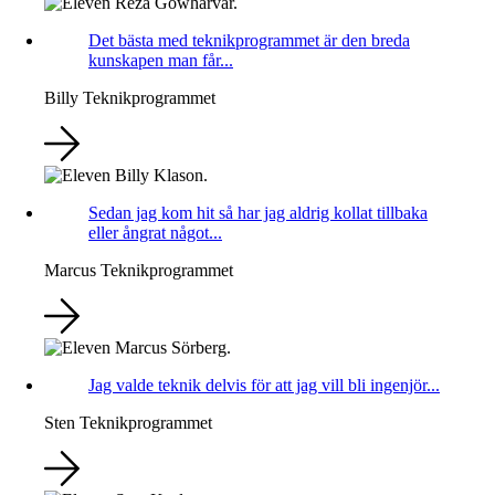
Det bästa med teknikprogrammet är den breda
kunskapen man får...
Billy
Teknikprogrammet
Sedan jag kom hit så har jag aldrig kollat tillbaka
eller ångrat något...
Marcus
Teknikprogrammet
Jag valde teknik delvis för att jag vill bli ingenjör...
Sten
Teknikprogrammet