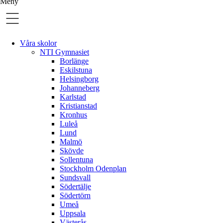
Meny
Våra skolor
NTI Gymnasiet
Borlänge
Eskilstuna
Helsingborg
Johanneberg
Karlstad
Kristianstad
Kronhus
Luleå
Lund
Malmö
Skövde
Sollentuna
Stockholm Odenplan
Sundsvall
Södertälje
Södertörn
Umeå
Uppsala
Västerås