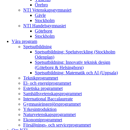
Örebro
NTI Vetenskapsgymnasiet
Gävle
Stockholm
NTI Handelsgymnasiet
Göteborg
Stockholm
Våra program
Spetsutbildning
Spetsutbildning: Spelutveckling (Stockholm
Odenplan)
Spetsutbildning: Innovativ teknisk design
(Göteborg & Helsingborg)
Spetsutbildning: Matematik och AI (Uppsala)
Teknikprogrammet
El- och energiprogrammet
Estetiska programmet
Samhällsvetenskapsprogrammet
International Baccalaureate
Gymnasieingenjörsprogrammet
Yrkesintroduktion
Naturvetenskapsprogrammet
Ekonomiprogrammet
Försäljnings- och serviceprogrammet