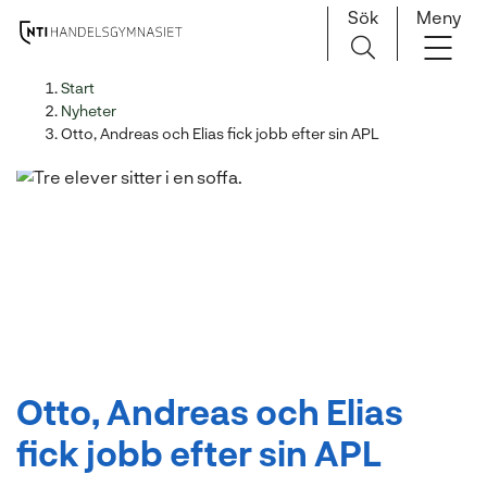
Sök
Meny
H
Huvudnavigation
Start
o
Nyheter
p
Otto, Andreas och Elias fick jobb efter sin APL
p
a
t
i
l
l
i
n
n
e
Otto, Andreas och Elias
h
fick jobb efter sin APL
å
l