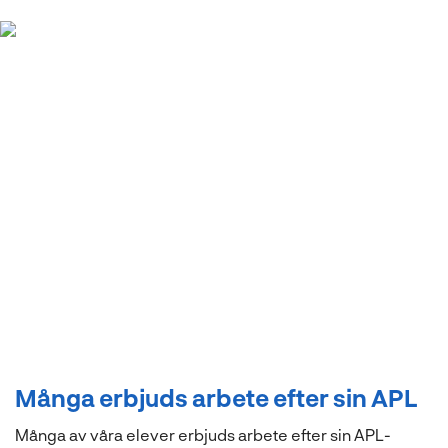
“Tre generationer av
NTI Handelsgymnasiets
elever i samma butik"
Många erbjuds arbete efter sin APL
Många av våra elever erbjuds arbete efter sin APL-