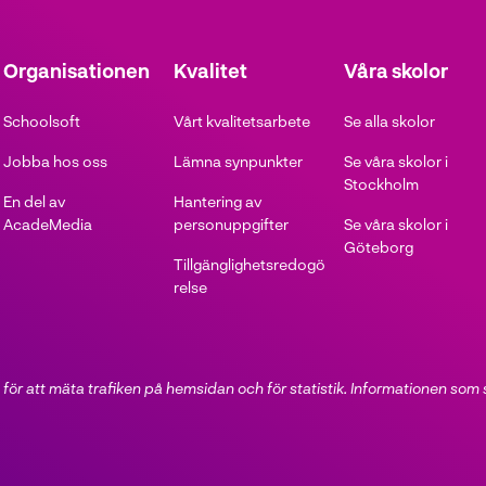
Organisationen
Kvalitet
Våra skolor
Schoolsoft
Vårt kvalitetsarbete
Se alla skolor
Jobba hos oss
Lämna synpunkter
Se våra skolor i
Stockholm
En del av
Hantering av
AcadeMedia
personuppgifter
Se våra skolor i
Göteborg
Tillgänglighetsredogö
relse
för att mäta trafiken på hemsidan och för statistik. Informationen som