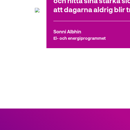
och hitta sina starka s
l
att dagarna aldrig blir t
l
Sonni Albhin
El- och energiprogrammet