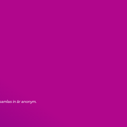
 samlas in är anonym.