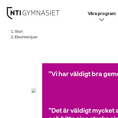
Våra program
H
Huvudnavigation
Start
o
Elevintervjuer
p
p
a
t
i
Vi har väldigt bra gem
l
l
i
n
n
e
Det är väldigt mycket a
Bryndis
h
Estetiska programmet
å