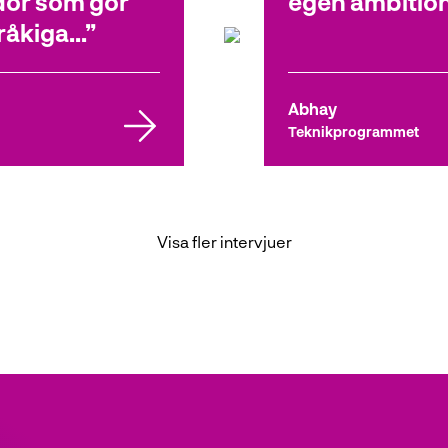
idor som gör
egen ambition 
råkiga...
Abhay
Teknikprogrammet
Visa fler intervjuer