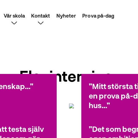
Vår skola
Kontakt
Nyheter
Prova på-dag
Elevintervjuer
enskap...
Mitt största t
en prova på-d
hus...
tt testa själv
Det som begr
Lukas
Teknikprogrammet