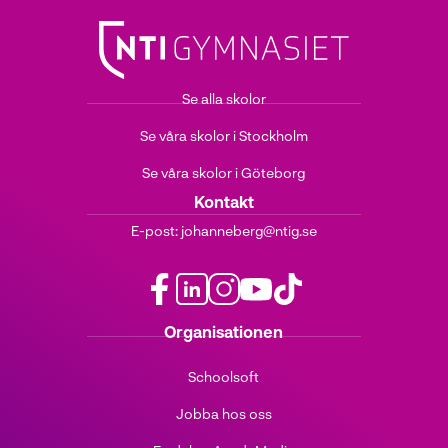
Se alla skolor
Se våra skolor i Stockholm
Se våra skolor i Göteborg
Kontakt
E-post:
johanneberg@ntig.se
f
l
i
y
t
Organisationen
a
i
n
o
i
c
n
s
u
k
Schoolsoft
e
k
t
t
t
b
e
a
u
o
Jobba hos oss
o
d
g
b
k
o
i
r
e
(