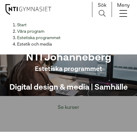
Sök
Meny
H
Huvudnavigation
Start
o
Våra program
p
Estetiska programmet
Estetik och media på
p
Estetik och media
a
NTI Johanneberg
t
i
Estetiska programmet
l
l
Digital design & media | Samhälle
i
n
n
Se kurser
e
h
å
l