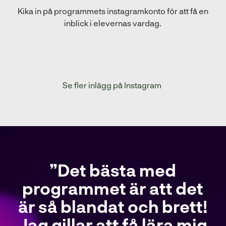
Kika in på programmets instagramkonto för att få en
inblick i elevernas vardag.
(
Se fler inlägg på Instagram
ö
p
p
n
a
s
Det bästa med
i
n
programmet är att det
y
är så blandat och brett!
t
t
Jag gillar att få lära mig