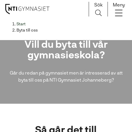
Sök
Meny
H
Huvudnavigation
Start
o
Byta till oss
p
Vill du byta till vår
p
a
gymnasieskola?
t
i
l
Går du redan på gymnasiet men är intresserad av att
l
byta till oss på NTI Gymnasiet Johanneberg?
i
n
n
e
h
å
Så går det till
l