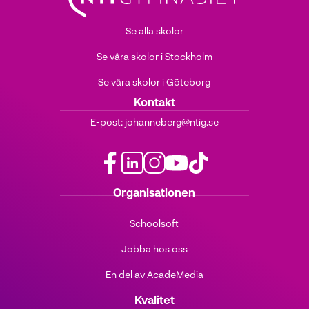
Se alla skolor
Se våra skolor i Stockholm
Se våra skolor i Göteborg
Kontakt
E-post:
johanneberg@ntig.se
f
l
i
y
t
Organisationen
a
i
n
o
i
c
n
s
u
k
Schoolsoft
e
k
t
t
t
b
e
a
u
o
Jobba hos oss
o
d
g
b
k
o
i
r
e
(
En del av AcadeMedia
k
n
a
(
ö
(
(
m
ö
p
Kvalitet