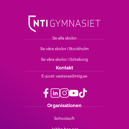
Se alla skolor
Se våra skolor i Stockholm
Se våra skolor i Göteborg
Kontakt
E-post:
vasteras@ntig.se
f
l
i
y
t
Organisationen
a
i
n
o
i
c
n
s
u
k
Schoolsoft
e
k
t
t
t
b
e
a
u
o
Jobba hos oss