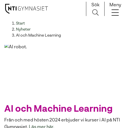
Sök
Meny
H
Huvudnavigation
Start
o
Nyheter
p
AI och Machine Learning
p
a
t
i
l
l
i
n
n
e
AI och Machine Learning
h
å
Från och med hösten 2024 erbjuder vi kurser i AI på NTI
l
Gymnasiet.
Läs mer här.