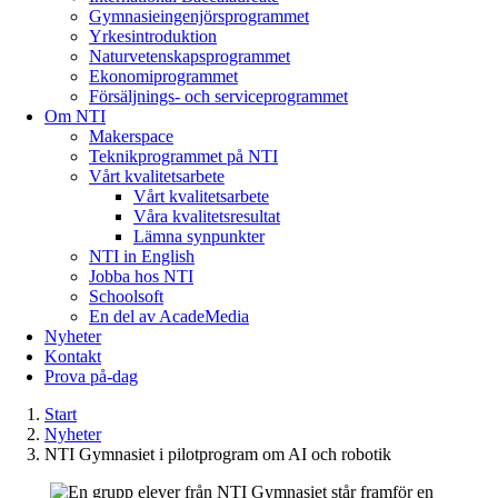
Gymnasieingenjörsprogrammet
Yrkesintroduktion
Naturvetenskapsprogrammet
Ekonomiprogrammet
Försäljnings- och serviceprogrammet
Om NTI
Makerspace
Teknikprogrammet på NTI
Vårt kvalitetsarbete
Vårt kvalitetsarbete
Våra kvalitetsresultat
Lämna synpunkter
NTI in English
Jobba hos NTI
Schoolsoft
En del av AcadeMedia
Nyheter
Kontakt
Prova på-dag
Start
Nyheter
NTI Gymnasiet i pilotprogram om AI och robotik