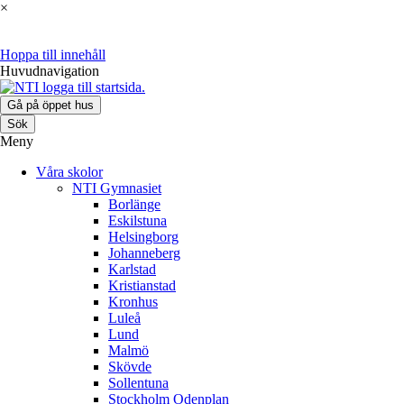
×
Hoppa till innehåll
Huvudnavigation
Gå på öppet hus
Sök
Meny
Våra skolor
NTI Gymnasiet
Borlänge
Eskilstuna
Helsingborg
Johanneberg
Karlstad
Kristianstad
Kronhus
Luleå
Lund
Malmö
Skövde
Sollentuna
Stockholm Odenplan