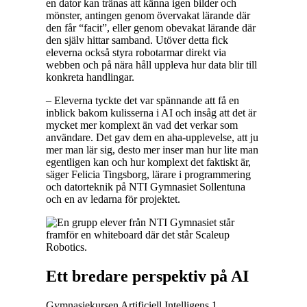
en dator kan tränas att känna igen bilder och
mönster, antingen genom övervakat lärande där
den får “facit”, eller genom obevakat lärande där
den själv hittar samband. Utöver detta fick
eleverna också styra robotarmar direkt via
webben och på nära håll uppleva hur data blir till
konkreta handlingar.
– Eleverna tyckte det var spännande att få en
inblick bakom kulisserna i AI och insåg att det är
mycket mer komplext än vad det verkar som
användare. Det gav dem en aha-upplevelse, att ju
mer man lär sig, desto mer inser man hur lite man
egentligen kan och hur komplext det faktiskt är,
säger Felicia Tingsborg, lärare i programmering
och datorteknik på NTI Gymnasiet Sollentuna
och en av ledarna för projektet.
Ett bredare perspektiv på AI
Gymnasiekursen Artificiell Intelligens 1