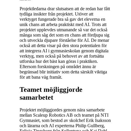
Projektledarna drar slutsatsen att de redan har fått
tydliga insikter från projektet. Utöver att
verktyget fungerade bra så gav det eleverna en
unik chans att arbeta praktiskt med AI. Trots att
projektet upplevdes utmanande så var det också
många som såg det som en chans att fördjupa sig
och utveckla djupare förståelse för AI. De menar
också att detta visar på den stora potentialen för
att integrera AI i gymnasieskolan genom digitala
verktyg, men också på behovet av att fortsätta
utforska hur det bäst kan göras i praktiken.
Eftersom forskningen på området ännu är
begränsad blir initiativ som detta särskilt viktiga
för att bana väg framåt.
Teamet möjliggjorde
samarbetet
Projektet möjliggjordes genom nära samarbete
mellan Scaleup Robotics AB och teamet på NTI
Gymnasiet, som bestod av skolchef Erik Isaksson
och lärarna och AI experterna Philip Gullberg,
Felicia Tingsborg från Sollentuna och Kaj Dahl