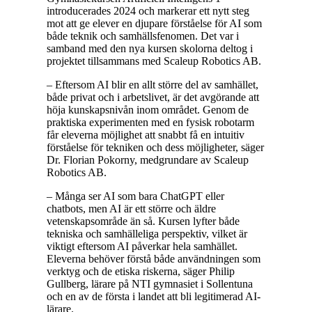
introducerades 2024 och markerar ett nytt steg
mot att ge elever en djupare förståelse för AI som
både teknik och samhällsfenomen. Det var i
samband med den nya kursen skolorna deltog i
projektet tillsammans med Scaleup Robotics AB.
– Eftersom AI blir en allt större del av samhället,
både privat och i arbetslivet, är det avgörande att
höja kunskapsnivån inom området. Genom de
praktiska experimenten med en fysisk robotarm
får eleverna möjlighet att snabbt få en intuitiv
förståelse för tekniken och dess möjligheter, säger
Dr. Florian Pokorny, medgrundare av Scaleup
Robotics AB.
– Många ser AI som bara ChatGPT eller
chatbots, men AI är ett större och äldre
vetenskapsområde än så. Kursen lyfter både
tekniska och samhälleliga perspektiv, vilket är
viktigt eftersom AI påverkar hela samhället.
Eleverna behöver förstå både användningen som
verktyg och de etiska riskerna, säger Philip
Gullberg, lärare på NTI gymnasiet i Sollentuna
och en av de första i landet att bli legitimerad AI-
lärare.