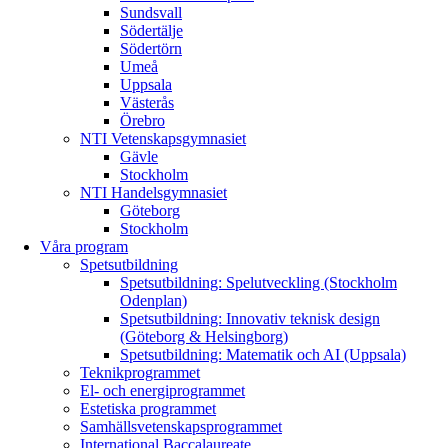
Sundsvall
Södertälje
Södertörn
Umeå
Uppsala
Västerås
Örebro
NTI Vetenskapsgymnasiet
Gävle
Stockholm
NTI Handelsgymnasiet
Göteborg
Stockholm
Våra program
Spetsutbildning
Spetsutbildning: Spelutveckling (Stockholm
Odenplan)
Spetsutbildning: Innovativ teknisk design
(Göteborg & Helsingborg)
Spetsutbildning: Matematik och AI (Uppsala)
Teknikprogrammet
El- och energiprogrammet
Estetiska programmet
Samhällsvetenskapsprogrammet
International Baccalaureate